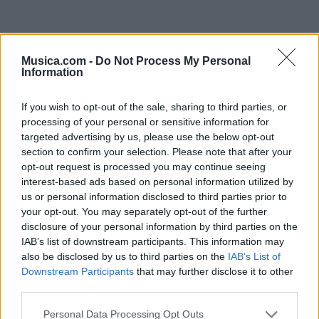
Musica.com -
Do Not Process My Personal
Information
If you wish to opt-out of the sale, sharing to third parties, or
processing of your personal or sensitive information for
targeted advertising by us, please use the below opt-out
section to confirm your selection. Please note that after your
opt-out request is processed you may continue seeing
+ Letras de Jazz and Soul
interest-based ads based on personal information utilized by
Lo Mejor del Jazz and Soul
Novedades Jazz and Soul
us or personal information disclosed to third parties prior to
your opt-out. You may separately opt-out of the further
disclosure of your personal information by third parties on the
IAB’s list of downstream participants. This information may
Comentar Letra
also be disclosed by us to third parties on the
IAB’s List of
Comenta o pregunta lo que desees sobre Follaje o 'Yo
Downstream Participants
that may further disclose it to other
contigo'
third parties.
Personal Data Processing Opt Outs
Comentarios (1)