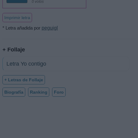
0 votos
Imprimir letra
* Letra añadida por
peguigl
+ Follaje
Letra Yo contigo
+ Letras de Follaje
Biografía
Ranking
Foro