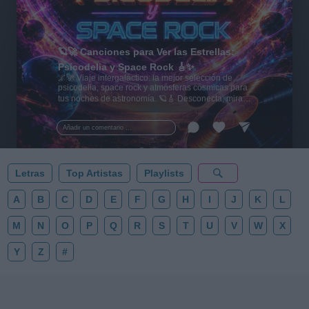
🪐🚀 Canciones para Ver las Estrellas:
Psicodelia y Space Rock 🎸✨
🌌🚀 Viaje intergaláctico: la mejor selección de
psicodelia, space rock y atmósferas cósmicas para
tus noches de astronomía. 🪐🎸 Desconecta, mira
al firmamento y siente la gravedad cero. 💾 ¡Guarda
esta colección para tu próxima noche estrellada!
Añadir un comentario ...
✨⭐
Letras
Top Artistas
Playlists
A
B
C
D
E
F
G
H
I
J
K
L
M
N
O
P
Q
R
S
T
U
V
W
X
Y
Z
#