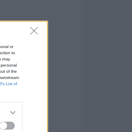
sonal or
ection to
ou may
 personal
out of the
 downstream
B’s List of