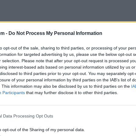
om -
Do Not Process My Personal Information
to opt-out of the sale, sharing to third parties, or processing of your per
formation for targeted advertising by us, please use the below opt-out s
r selection. Please note that after your opt-out request is processed y
eing interest-based ads based on personal information utilized by us or
disclosed to third parties prior to your opt-out. You may separately opt-
Ya sé que miedo estoy pagando nunca debo
losure of your personal information by third parties on the IAB’s list of
De aceptarlo, yo quiero que tomes
. This information may also be disclosed by us to third parties on the
IA
Participants
that may further disclose it to other third parties.
Mi mano y que por siempre juntos
Sigamos, solo quiero intentar remediarlo
Sé que sabes que todo es malo, hay cosas que
l Data Processing Opt Outs
en el pasado quiero que las revivamos….
o opt-out of the Sharing of my personal data.