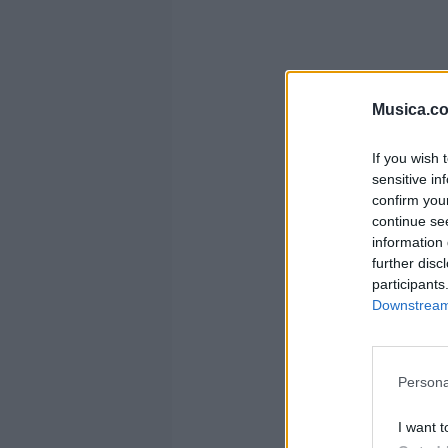
Musica.c
If you wish 
sensitive in
confirm you
continue se
information 
further disc
participants
Downstream 
Persona
I want t