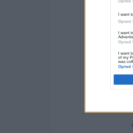
Opted 
I want t
Opted 
I want 
Advertis
Opted 
I want t
of my P
was col
Opted 
R