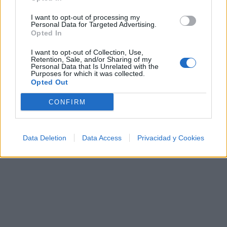
I want to opt-out of processing my
Ranking de Orquesta La Fuga
Personal Data for Targeted Advertising.
Opted In
Orquesta La Fuga
no está entre los 500 artistas
I want to opt-out of Collection, Use,
más apoyados y visitados de esta semana.
Retention, Sale, and/or Sharing of my
Personal Data that Is Unrelated with the
Purposes for which it was collected.
¿Apoyar a Orquesta La Fuga?
Opted Out
0
0
CONFIRM
Ranking de Orquesta La Fuga
TOP Música
Data Deletion
Data Access
Privacidad y Cookies