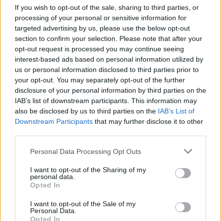
If you wish to opt-out of the sale, sharing to third parties, or
Letra Te desafio a ser infiel
processing of your personal or sensitive information for
targeted advertising by us, please use the below opt-out
section to confirm your selection. Please note that after your
Letra Perdi por lento
opt-out request is processed you may continue seeing
interest-based ads based on personal information utilized by
Letra Amiga Mia
us or personal information disclosed to third parties prior to
your opt-out. You may separately opt-out of the further
disclosure of your personal information by third parties on the
Letra Borrando Tus Huellas
IAB’s list of downstream participants. This information may
also be disclosed by us to third parties on the
IAB’s List of
Downstream Participants
that may further disclose it to other
Letra Voy a Hacerme el Fuerte
third parties.
Personal Data Processing Opt Outs
Letra Sin miseria
I want to opt-out of the Sharing of my
personal data.
+ Letras de Orquesta La Fuga
Opted In
I want to opt-out of the Sale of my
Biografía
Ranking
Foro
Personal Data.
Opted In