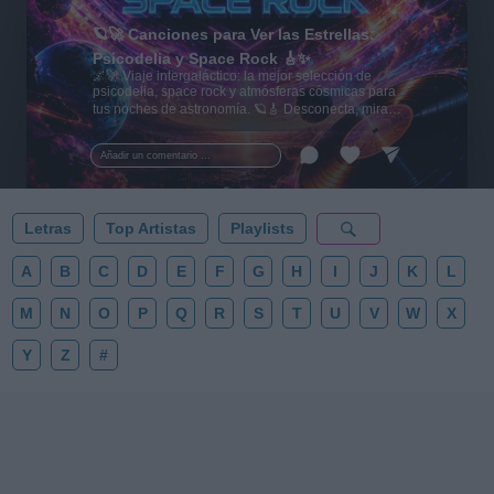
🪐🚀 Canciones para Ver las Estrellas:
Psicodelia y Space Rock 🎸✨
🌌🚀 Viaje intergaláctico: la mejor selección de
psicodelia, space rock y atmósferas cósmicas para
tus noches de astronomía. 🪐🎸 Desconecta, mira
al firmamento y siente la gravedad cero. 💾 ¡Guarda
esta colección para tu próxima noche estrellada!
Añadir un comentario ...
✨⭐
Letras
Top Artistas
Playlists
A
B
C
D
E
F
G
H
I
J
K
L
M
N
O
P
Q
R
S
T
U
V
W
X
Y
Z
#