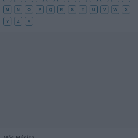
M
N
O
P
Q
R
S
T
U
V
W
X
Y
Z
#
Más Música