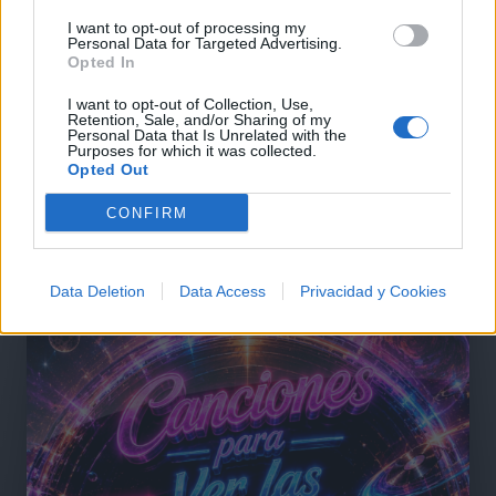
I want to opt-out of processing my
Personal Data for Targeted Advertising.
Comentar Letra
Opted In
Comenta o pregunta lo que desees sobre Emily Pena
I want to opt-out of Collection, Use,
o 'Te adorare'
Retention, Sale, and/or Sharing of my
Personal Data that Is Unrelated with the
Purposes for which it was collected.
Comentarios (1)
Opted Out
CONFIRM
@musicapuntocom
Ver perfil
Ver perfil
Data Deletion
Data Access
Privacidad y Cookies