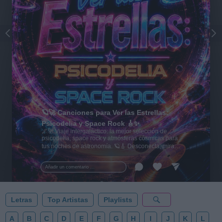
🪐🚀 Canciones para Ver las Estrellas:
Psicodelia y Space Rock 🎸✨
🌌🚀 Viaje intergaláctico: la mejor selección de
psicodelia, space rock y atmósferas cósmicas para
tus noches de astronomía. 🪐🎸 Desconecta, mira
al firmamento y siente la gravedad cero. 💾 ¡Guarda
esta colección para tu próxima noche estrellada!
Añadir un comentario ...
✨⭐
Letras
Top Artistas
Playlists
A
B
C
D
E
F
G
H
I
J
K
L