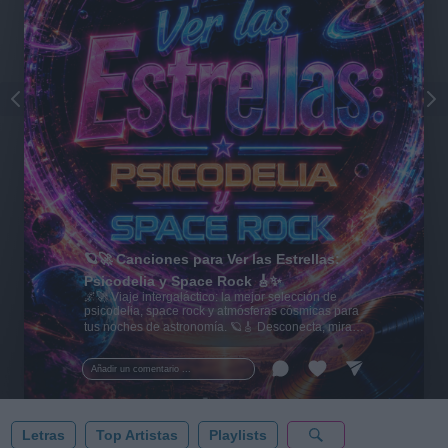
🪐🚀 Canciones para Ver las Estrellas:
Psicodelia y Space Rock 🎸✨
🌌🚀 Viaje intergaláctico: la mejor selección de
psicodelia, space rock y atmósferas cósmicas para
tus noches de astronomía. 🪐🎸 Desconecta, mira
al firmamento y siente la gravedad cero. 💾 ¡Guarda
esta colección para tu próxima noche estrellada!
Añadir un comentario ...
✨⭐
Letras
Top Artistas
Playlists