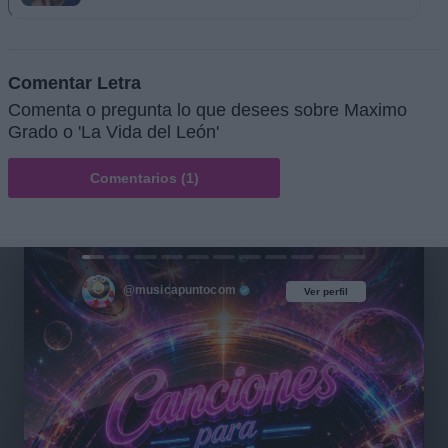
Comentar Letra
Comenta o pregunta lo que desees sobre Maximo
Grado o 'La Vida del León'
Comentarios (1)
@musicapuntocom
Ver perfil
Ver perfil