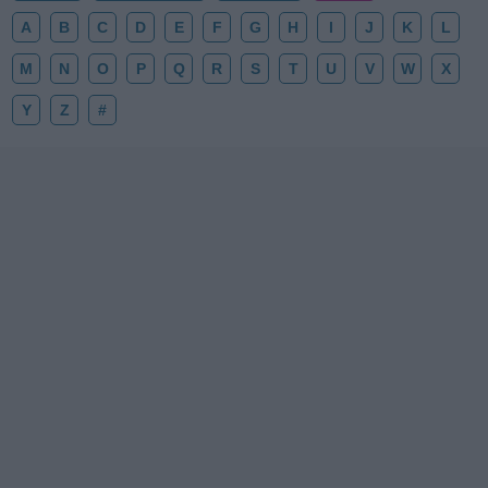
A
B
C
D
E
F
G
H
I
J
K
L
M
N
O
P
Q
R
S
T
U
V
W
X
Y
Z
#