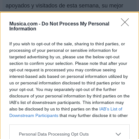
apoyados y visitados de esta semana, su mejor
puesto ha sido el
101º
en abril de 2025.
Musica.com -
Do Not Process My Personal
¿Apoyar a Maximo Grado?
Information
107
3
If you wish to opt-out of the sale, sharing to third parties, or
processing of your personal or sensitive information for
Ranking de Maximo Grado
TOP Música
targeted advertising by us, please use the below opt-out
section to confirm your selection. Please note that after your
opt-out request is processed you may continue seeing
interest-based ads based on personal information utilized by
us or personal information disclosed to third parties prior to
your opt-out. You may separately opt-out of the further
disclosure of your personal information by third parties on the
IAB’s list of downstream participants. This information may
also be disclosed by us to third parties on the
IAB’s List of
Downstream Participants
that may further disclose it to other
third parties.
Personal Data Processing Opt Outs