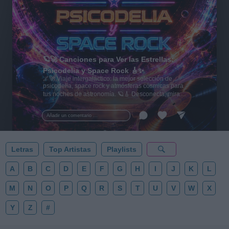
🪐🚀 Canciones para Ver las Estrellas:
Psicodelia y Space Rock 🎸✨
🌌🚀 Viaje intergaláctico: la mejor selección de
psicodelia, space rock y atmósferas cósmicas para
tus noches de astronomía. 🪐🎸 Desconecta, mira
al firmamento y siente la gravedad cero. 💾 ¡Guarda
esta colección para tu próxima noche estrellada!
Añadir un comentario ...
✨⭐
Letras
Top Artistas
Playlists
A
B
C
D
E
F
G
H
I
J
K
L
M
N
O
P
Q
R
S
T
U
V
W
X
Y
Z
#