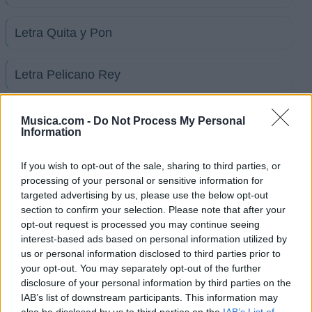
Letra Quita y Pon
Letra Pelicano Rey
Letra El soldado Trifaldón
Musica.com -
Do Not Process My Personal
Information
Letra El tonto perico
If you wish to opt-out of the sale, sharing to third parties, or
processing of your personal or sensitive information for
targeted advertising by us, please use the below opt-out
Letra Viaje a Concepcion
section to confirm your selection. Please note that after your
opt-out request is processed you may continue seeing
interest-based ads based on personal information utilized by
Letra Poki y Taki
us or personal information disclosed to third parties prior to
your opt-out. You may separately opt-out of the further
Letra La Señorita Aseñorada
disclosure of your personal information by third parties on the
IAB’s list of downstream participants. This information may
also be disclosed by us to third parties on the
IAB’s List of