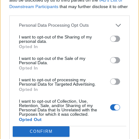
+ Letras de Tikitiklip
Downstream Participants
that may further disclose it to other
third parties.
Biografía
Ranking
Foro
Personal Data Processing Opt Outs
I want to opt-out of the Sharing of my
Ranking de Tikitiklip
personal data.
Opted In
Tikitiklip
no está entre los 500 artistas más
I want to opt-out of the Sale of my
apoyados y visitados de esta semana.
Personal Data.
Opted In
¿Apoyar a Tikitiklip?
I want to opt-out of processing my
Personal Data for Targeted Advertising.
28
5
Opted In
I want to opt-out of Collection, Use,
Retention, Sale, and/or Sharing of my
Ranking de Tikitiklip
TOP Música
Personal Data that Is Unrelated with the
Purposes for which it was collected.
Opted Out
CONFIRM