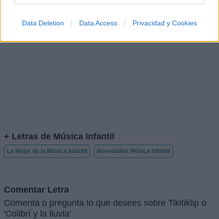
Data Deletion
Data Access
Privacidad y Cookies
+ Letras de Música Infantil
Lo Mejor de la Música Infantil
Novedades Música Infantil
Comentar Letra
Comenta o pregunta lo que desees sobre Tikitiklip o
'Colibrí y la lluvia'