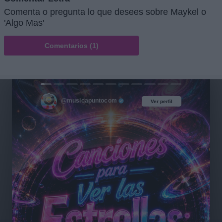
Comenta o pregunta lo que desees sobre Maykel o
'Algo Mas'
Comentarios (1)
@musicapuntocom
Ver perfil
Ver perfil