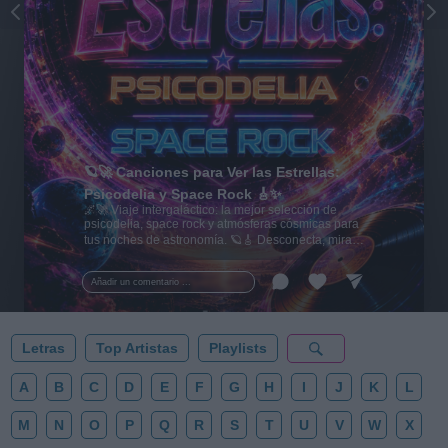
🪐🚀 Canciones para Ver las Estrellas:
Psicodelia y Space Rock 🎸✨
🌌🚀 Viaje intergaláctico: la mejor selección de
psicodelia, space rock y atmósferas cósmicas para
tus noches de astronomía. 🪐🎸 Desconecta, mira
al firmamento y siente la gravedad cero. 💾 ¡Guarda
esta colección para tu próxima noche estrellada!
Añadir un comentario ...
✨⭐
Letras
Top Artistas
Playlists
A
B
C
D
E
F
G
H
I
J
K
L
M
N
O
P
Q
R
S
T
U
V
W
X