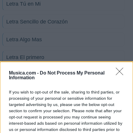
Letra Tú en Mi
Letra Sencillo de Corazón
Letra Algo Mas
Letra El primero
Musica.com -
Do Not Process My Personal
Letra Algo Mas (en inglés)
Information
If you wish to opt-out of the sale, sharing to third parties, or
Letra A prueba de todo (en inglés)
processing of your personal or sensitive information for
targeted advertising by us, please use the below opt-out
+ Letras de Maykel
section to confirm your selection. Please note that after your
opt-out request is processed you may continue seeing
Biografía
Ranking
Fotos
Foro
interest-based ads based on personal information utilized by
us or personal information disclosed to third parties prior to