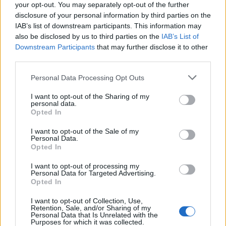
your opt-out. You may separately opt-out of the further
disclosure of your personal information by third parties on the
Biografía de Maykel
IAB’s list of downstream participants. This information may
Maykel: La Revolución del Pop-Latino que
also be disclosed by us to third parties on the
IAB’s List of
Conquistó Corazones
Downstream Participants
that may further disclose it to other
third parties.
Personal Data Processing Opt Outs
Ranking de Maykel
I want to opt-out of the Sharing of my
Maykel
no está entre los 500 artistas más
personal data.
Opted In
apoyados y visitados de esta semana, su mejor
puesto ha sido el
495º
en diciembre de 2014.
I want to opt-out of the Sale of my
Personal Data.
¿Apoyar a Maykel?
Opted In
I want to opt-out of processing my
24
0
Personal Data for Targeted Advertising.
Opted In
Ranking de Maykel
TOP Música
I want to opt-out of Collection, Use,
Retention, Sale, and/or Sharing of my
Personal Data that Is Unrelated with the
Purposes for which it was collected.