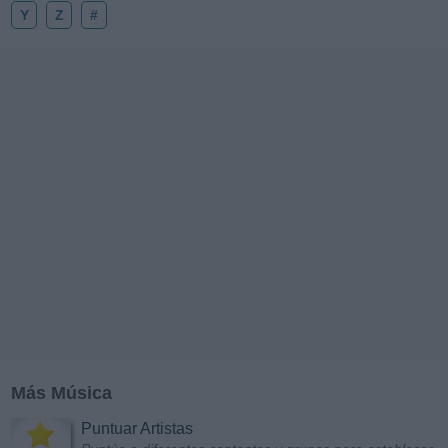
Y
Z
#
Más Música
Puntuar Artistas