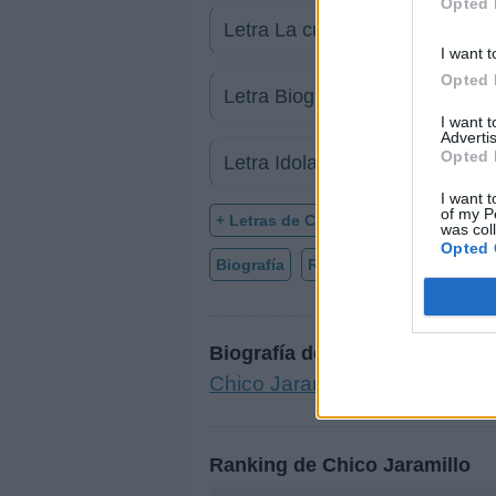
Opted 
Letra La culpable
I want t
Opted 
Letra Biografia
I want 
Advertis
Opted 
Letra Idolatria
I want t
of my P
+ Letras de Chico Jaramillo
was col
Opted 
Biografía
Ranking
Foro
Biografía de Chico Jaramillo
Chico Jaramillo: La Banda qu
Ranking de Chico Jaramillo