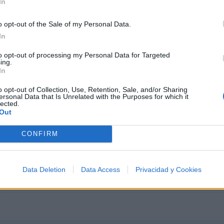
In
Letra Noche gris
o opt-out of the Sale of my Personal Data.
In
Letra Nadie es de nadie
to opt-out of processing my Personal Data for Targeted
ing.
In
Letra Cuando me vaya
o opt-out of Collection, Use, Retention, Sale, and/or Sharing
ersonal Data that Is Unrelated with the Purposes for which it
lected.
Out
CONFIRM
Data Deletion
Data Access
Privacidad y Cookies
e Revolucionó la Música Latina