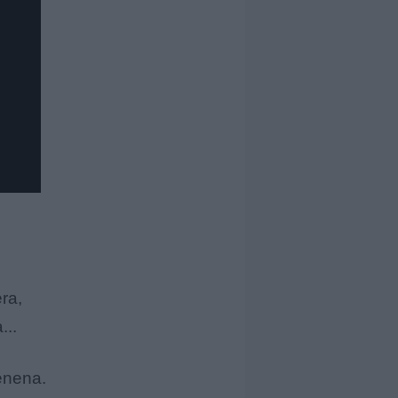
ra,
...
venena.