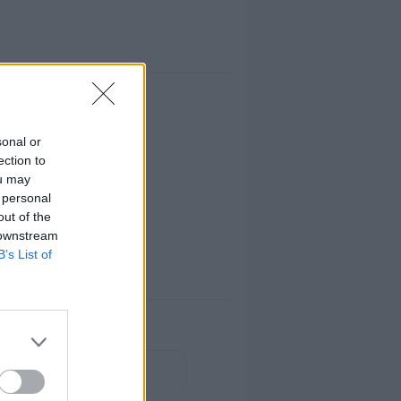
sonal or
ection to
ou may
 personal
out of the
 downstream
B’s List of