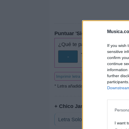
Musica.c
Puntuar 'Sigo solo'
¿Qué te parece esta canción?
If you wish 
sensitive in
-
confirm you
0 votos
continue se
information 
further disc
Imprimir letra
participants
* Letra añadida por
QUIENFUEAQUE
Downstream 
+ Chico Jaramillo
Persona
Letra Solo un cigarrillo
I want t