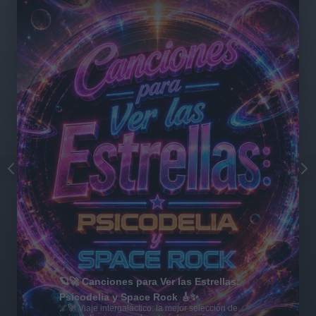
🪐🚀 Canciones para Ver las Estrellas:
Psicodelia y Space Rock 🎸✨
🌌🚀 Viaje intergaláctico: la mejor selección de