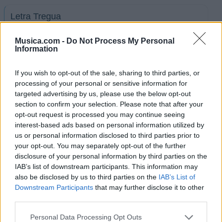
Letra Tregua
Musica.com -
Do Not Process My Personal
Letra Hazlo feliz
Information
If you wish to opt-out of the sale, sharing to third parties, or
Letra Quiero remediarlo
processing of your personal or sensitive information for
targeted advertising by us, please use the below opt-out
section to confirm your selection. Please note that after your
Letra Ya dejala
opt-out request is processed you may continue seeing
interest-based ads based on personal information utilized by
Letra Ella es así Biral (ft. Ogarita)
us or personal information disclosed to third parties prior to
your opt-out. You may separately opt-out of the further
disclosure of your personal information by third parties on the
+ Letras de Ogarita
IAB’s list of downstream participants. This information may
also be disclosed by us to third parties on the
IAB’s List of
Biografía
Ranking
Fotos
Foro
Downstream Participants
that may further disclose it to other
third parties.
Personal Data Processing Opt Outs