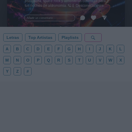
psicodelia, space rock y atmósferas cósmicas para
tus noches de astronomía. 🪐🎸 Desconecta, mira
al firmamento y siente la gravedad cero. 💾 ¡Guarda
esta colección para tu próxima noche estrellada!
Añadir un comentario ...
✨⭐
Letras
Top Artistas
Playlists
A
B
C
D
E
F
G
H
I
J
K
L
M
N
O
P
Q
R
S
T
U
V
W
X
Y
Z
#