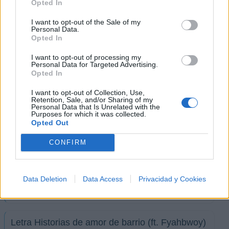
Opted In
I want to opt-out of the Sale of my
Imprimir letra
Personal Data.
Opted In
* Letra añadida por
adrianalvarezsa
I want to opt-out of processing my
Personal Data for Targeted Advertising.
Opted In
+ Denom
I want to opt-out of Collection, Use,
Letra A pesar del sol
Retention, Sale, and/or Sharing of my
Personal Data that Is Unrelated with the
Purposes for which it was collected.
Opted Out
Letra Sangrando
CONFIRM
Letra Alfa y omega (ft. Maka, Natos y Waor)
Data Deletion
Data Access
Privacidad y Cookies
Letra Sin miedo a mirar atrás
Letra Historias de amor de barrio (ft. Fyahbwoy)