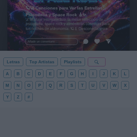
🪐🚀 Canciones para Ver las Estrellas:
Psicodelia y Space Rock 🎸✨
🌌🚀 Viaje intergaláctico: la mejor selección de
psicodelia, space rock y atmósferas cósmicas para
tus noches de astronomía. 🪐🎸 Desconecta, mira
al firmamento y siente la gravedad cero. 💾 ¡Guarda
esta colección para tu próxima noche estrellada!
Añadir un comentario ...
✨⭐
Letras
Top Artistas
Playlists
A
B
C
D
E
F
G
H
I
J
K
L
M
N
O
P
Q
R
S
T
U
V
W
X
Y
Z
#