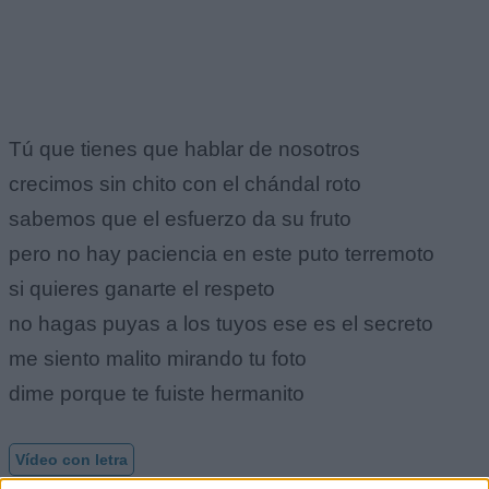
Tú que tienes que hablar de nosotros
crecimos sin chito con el chándal roto
sabemos que el esfuerzo da su fruto
pero no hay paciencia en este puto terremoto
si quieres ganarte el respeto
no hagas puyas a los tuyos ese es el secreto
me siento malito mirando tu foto
dime porque te fuiste hermanito
Vídeo con letra