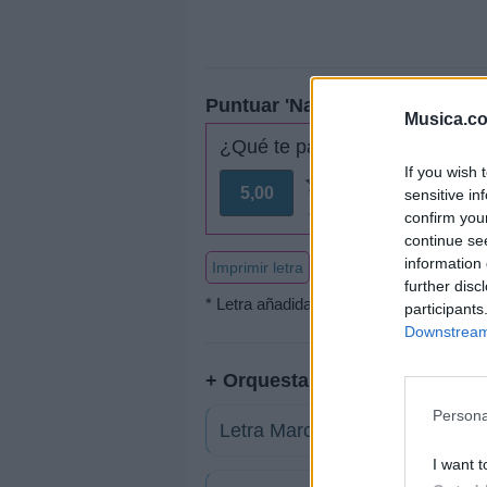
Puntuar 'Nadie como tú'
Musica.c
¿Qué te parece esta canción?
If you wish 
5,00
sensitive in
2 votos
confirm you
continue se
information 
Imprimir letra
further disc
* Letra añadida por
madiancito
participants
Downstream 
+ Orquesta La Fuga
Persona
Letra Marchate
I want t