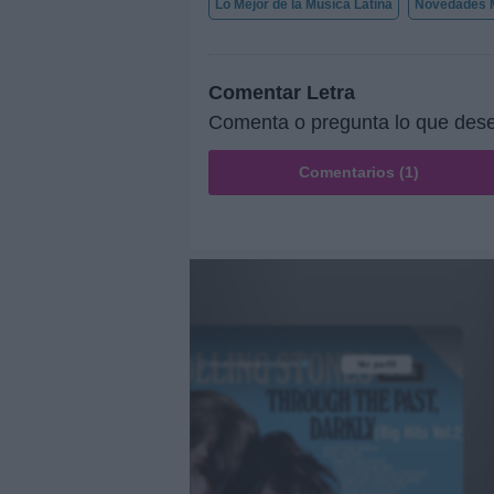
Lo Mejor de la Música Latina
Novedades M
Comentar Letra
Comenta o pregunta lo que dese
Comentarios (1)
@musicapuntocom
Ver perfil
Ver perfil
fil
fil