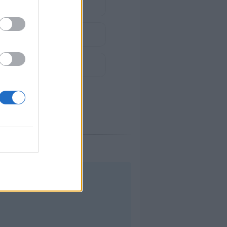
te
mana.