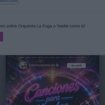
úsica Latina
es sobre Orquesta La Fuga o 'Nadie como tú'
@musicapuntocom
Ver perfil
Ver perfil