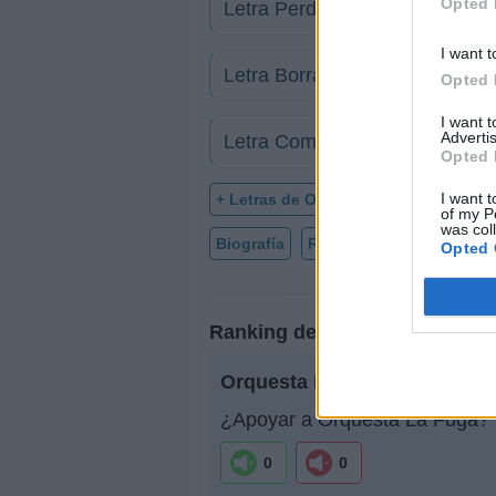
Opted 
Letra Perdi por lento
I want t
Letra Borrando Tus Huellas
Opted 
I want 
Advertis
Letra Como se va la vida
Opted 
I want t
+ Letras de Orquesta La Fuga
of my P
was col
Biografía
Ranking
Foro
Opted 
Ranking de Orquesta La Fuga
Orquesta La Fuga
no está ent
¿Apoyar a Orquesta La Fuga?
0
0