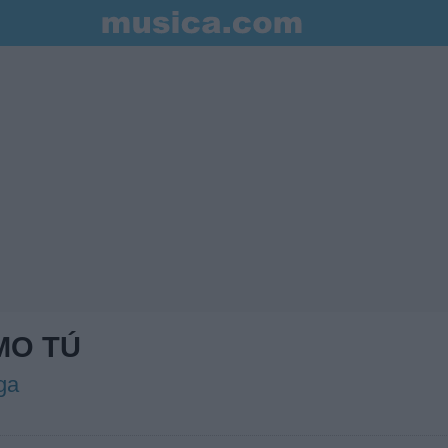
MO TÚ
ga