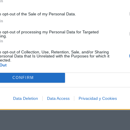
In
Letra Amiga Mia
o opt-out of the Sale of my Personal Data.
Letra Voy a Hacerme el Fuer
In
to opt-out of processing my Personal Data for Targeted
ing.
Letra Sin miseria
In
o opt-out of Collection, Use, Retention, Sale, and/or Sharing
ersonal Data that Is Unrelated with the Purposes for which it
lected.
Out
CONFIRM
Data Deletion
Data Access
Privacidad y Cookies
re los 500 artistas más apoyados y visitados de esta se