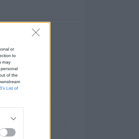
sonal or
ection to
ou may
 personal
out of the
 downstream
B’s List of