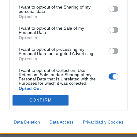
+ Letras de Bonny Lovy
I want to opt-out of the Sharing of my
personal data.
Biografía
Ranking
Fotos
Foro
Opted In
I want to opt-out of the Sale of my
Personal Data.
Biografía de Bonny Lovy
Opted In
Bonny Lovy: El Ícono Musical que Revolucionó el
I want to opt-out of processing my
Ritmo Latino
Personal Data for Targeted Advertising.
Opted In
I want to opt-out of Collection, Use,
Retention, Sale, and/or Sharing of my
Ranking de Bonny Lovy
Personal Data that Is Unrelated with the
Purposes for which it was collected.
Opted Out
Bonny Lovy
no está entre los 500 artistas más
apoyados y visitados de esta semana, su mejor
CONFIRM
puesto ha sido el
261º
en julio de 2016.
¿Apoyar a Bonny Lovy?
Data Deletion
Data Access
Privacidad y Cookies
42
3