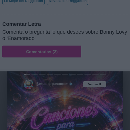
Lo Mejor del Reggaetón
Novedades Reggaetón
Comentar Letra
Comenta o pregunta lo que desees sobre Bonny Lovy
o 'Enamorado'
Comentarios (2)
@musicapuntocom
Ver perfil
Ver perfil