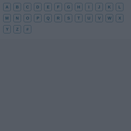
A
B
C
D
E
F
G
H
I
J
K
L
M
N
O
P
Q
R
S
T
U
V
W
X
Y
Z
#