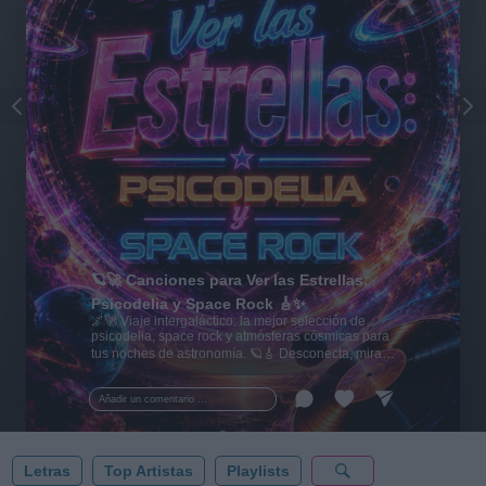
🪐🚀 Canciones para Ver las Estrellas:
Psicodelia y Space Rock 🎸✨
🌌🚀 Viaje intergaláctico: la mejor selección de
psicodelia, space rock y atmósferas cósmicas para
tus noches de astronomía. 🪐🎸 Desconecta, mira
al firmamento y siente la gravedad cero. 💾 ¡Guarda
esta colección para tu próxima noche estrellada!
Añadir un comentario ...
✨⭐
Letras
Top Artistas
Playlists