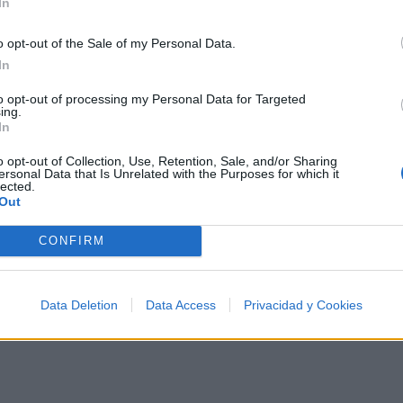
In
De apagar la luz, de prender las velas
o opt-out of the Sale of my Personal Data.
El que avisa no es traidor /x4
In
to opt-out of processing my Personal Data for Targeted
ing.
Fuiste tú, la primera en empezar
In
Fuiste tú, la que no se hizo rogar
o opt-out of Collection, Use, Retention, Sale, and/or Sharing
Fuiste tú, la que se dejó ganar
ersonal Data that Is Unrelated with the Purposes for which it
lected.
Fuiste tú, la que no midió sus besos
Out
CONFIRM
Data Deletion
Data Access
Privacidad y Cookies