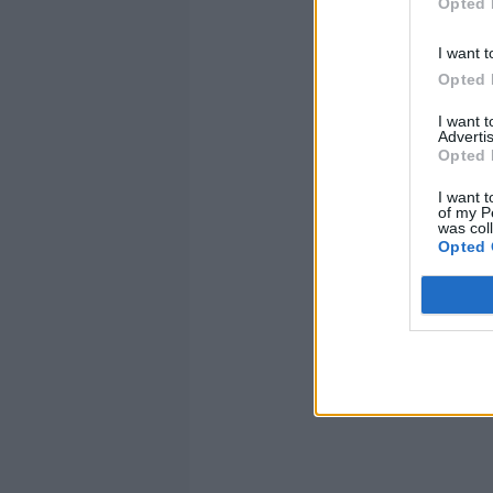
Opted 
I want t
Opted 
I want 
Advertis
Opted 
I want t
of my P
was col
Opted 