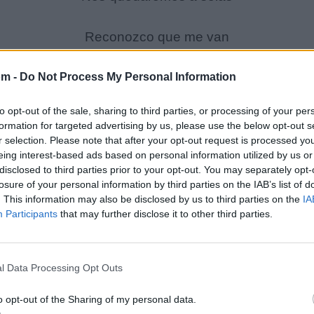
Reconozco que me van
Las que van a tiro hecho
om -
Do Not Process My Personal Information
Reconozco que me vas
Porque tienes mucho cuento
to opt-out of the sale, sharing to third parties, or processing of your per
formation for targeted advertising by us, please use the below opt-out s
r selection. Please note that after your opt-out request is processed y
Fuiste tú
eing interest-based ads based on personal information utilized by us or
La que se dejó ganar
disclosed to third parties prior to your opt-out. You may separately opt-
losure of your personal information by third parties on the IAB’s list of
Fuiste tú
. This information may also be disclosed by us to third parties on the
IA
La que me comió el terreno
Participants
that may further disclose it to other third parties.
Salió de tí, fuiste tú
l Data Processing Opt Outs
Quien me puso en pie de guerra
Salió de tí, tuya fue la idea
o opt-out of the Sharing of my personal data.