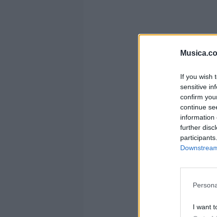
Musica.c
If you wish 
sensitive in
confirm you
continue se
information 
further disc
participants
Downstream 
Persona
I want t