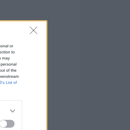
sonal or
ection to
ou may
 personal
out of the
 downstream
B’s List of