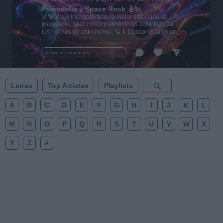
Psicodelia y Space Rock 🎸✨
🌌🚀 Viaje intergaláctico: la mejor selección de
psicodelia, space rock y atmósferas cósmicas para
tus noches de astronomía. 🪐🎸 Desconecta, mira
al firmamento y siente la gravedad cero. 💾 ¡Guarda
esta colección para tu próxima noche estrellada!
Añadir un comentario ...
✨⭐
Letras
Top Artistas
Playlists
A
B
C
D
E
F
G
H
I
J
K
L
M
N
O
P
Q
R
S
T
U
V
W
X
Y
Z
#