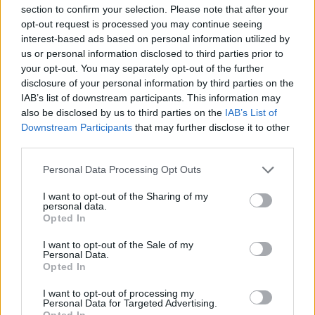
Ranking de Maria Parrado
section to confirm your selection. Please note that after your
opt-out request is processed you may continue seeing
Maria Parrado
no está entre los 500 artistas más
interest-based ads based on personal information utilized by
us or personal information disclosed to third parties prior to
apoyados y visitados de esta semana.
your opt-out. You may separately opt-out of the further
¿Apoyar a Maria Parrado?
disclosure of your personal information by third parties on the
IAB’s list of downstream participants. This information may
33
4
also be disclosed by us to third parties on the
IAB’s List of
Downstream Participants
that may further disclose it to other
third parties.
Ranking de Maria Parrado
TOP Música
Personal Data Processing Opt Outs
I want to opt-out of the Sharing of my
personal data.
Opted In
I want to opt-out of the Sale of my
Personal Data.
Opted In
I want to opt-out of processing my
Personal Data for Targeted Advertising.
Opted In