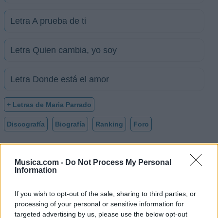
Letra A prueba de ti
Letra Quien cambia, yo soy
Letra Donde está el amor
+ Letras de Maria Parrado
Discografía
Biografía
Ranking
Foro
Biografía de Maria Parrado
Musica.com -
Do Not Process My Personal
Information
María Parrado: La Voz que Conquistó Corazones
desde la Adolescencia
If you wish to opt-out of the sale, sharing to third parties, or
processing of your personal or sensitive information for
targeted advertising by us, please use the below opt-out