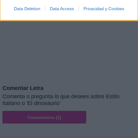
Data Deletion
Data Access
Privacidad y Cookies
Comentar Letra
Comenta o pregunta lo que desees sobre Estilo
Italiano o 'El dinosaurio'
Comentarios (1)