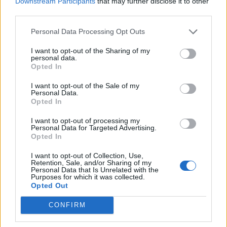
Downstream Participants
that may further disclose it to other
+ Letras de Estilo Italiano
third parties.
Biografía
Ranking
Fotos
Foro
Personal Data Processing Opt Outs
I want to opt-out of the Sharing of my
personal data.
Opted In
Ranking de Estilo Italiano
I want to opt-out of the Sale of my
Estilo Italiano
no está entre los 500 artistas más
Personal Data.
Opted In
apoyados y visitados de esta semana.
I want to opt-out of processing my
¿Apoyar a Estilo Italiano?
Personal Data for Targeted Advertising.
Opted In
12
0
I want to opt-out of Collection, Use,
Retention, Sale, and/or Sharing of my
Personal Data that Is Unrelated with the
Ranking de Estilo Italiano
TOP Música
Purposes for which it was collected.
Opted Out
CONFIRM