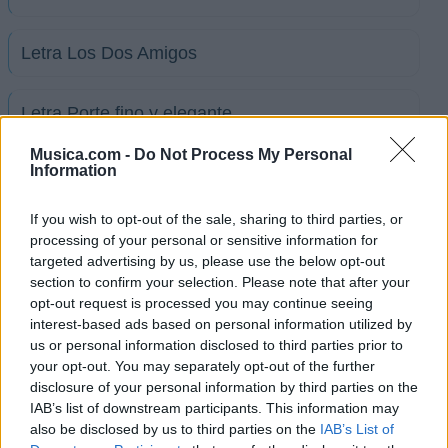
Letra Los Dos Amigos
Letra Porte fino y elegante
Musica.com -
Do Not Process My Personal
Information
Letra Llegamos para quedarnos
If you wish to opt-out of the sale, sharing to third parties, or
Letra Mi estilo, mis placeres
processing of your personal or sensitive information for
targeted advertising by us, please use the below opt-out
section to confirm your selection. Please note that after your
Letra 1500 metros a la libertad
opt-out request is processed you may continue seeing
interest-based ads based on personal information utilized by
us or personal information disclosed to third parties prior to
Letra El dinosaurio
your opt-out. You may separately opt-out of the further
disclosure of your personal information by third parties on the
IAB’s list of downstream participants. This information may
Letra Me dan ganas de llorar
also be disclosed by us to third parties on the
IAB’s List of