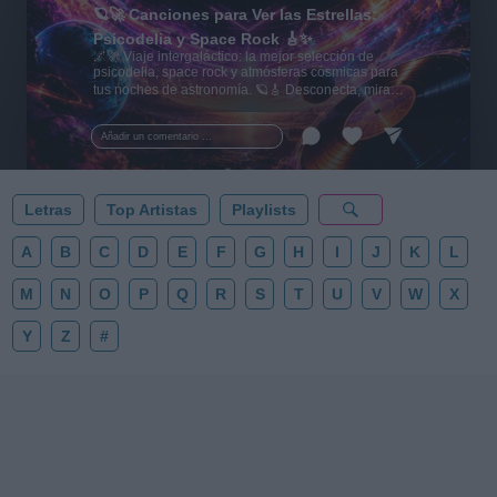
🪐🚀 Canciones para Ver las Estrellas:
Psicodelia y Space Rock 🎸✨
🌌🚀 Viaje intergaláctico: la mejor selección de
psicodelia, space rock y atmósferas cósmicas para
tus noches de astronomía. 🪐🎸 Desconecta, mira
al firmamento y siente la gravedad cero. 💾 ¡Guarda
esta colección para tu próxima noche estrellada!
Añadir un comentario ...
✨⭐
Letras
Top Artistas
Playlists
A
B
C
D
E
F
G
H
I
J
K
L
M
N
O
P
Q
R
S
T
U
V
W
X
Y
Z
#