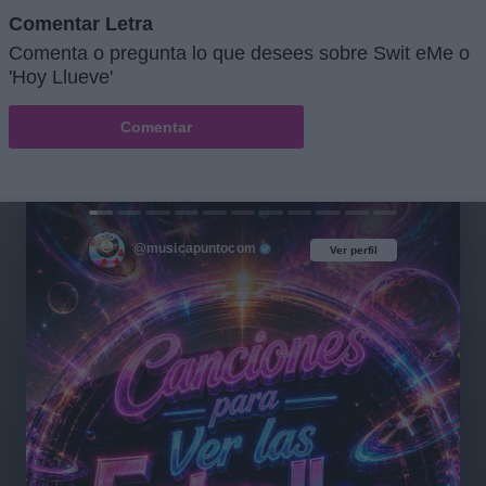
Comentar Letra
Comenta o pregunta lo que desees sobre Swit eMe o
'Hoy Llueve'
Comentar
@musicapuntocom
Ver perfil
Ver perfil