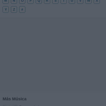
M
N
O
P
Q
R
S
T
U
V
W
X
Y
Z
#
Más Música