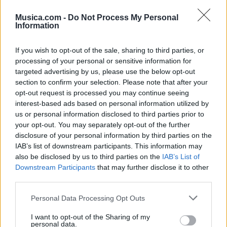
me caigo y me levanto y no es pa tanto, tontos va,
Musica.com -
Do Not Process My Personal
iros callando.
Information
Mi barrio, mi gente, serpiente raptando, indigentes
If you wish to opt-out of the sale, sharing to third parties, or
pidiendo comer robando.
processing of your personal or sensitive information for
targeted advertising by us, please use the below opt-out
section to confirm your selection. Please note that after your
Tu y cuantos eh, sal de ese cuento, aquí hay que
opt-out request is processed you may continue seeing
liarla muy parda para diferenciarse al resto. Me
interest-based ads based on personal information utilized by
us or personal information disclosed to third parties prior to
diferencio al resto.
your opt-out. You may separately opt-out of the further
disclosure of your personal information by third parties on the
IAB’s list of downstream participants. This information may
Vídeo con letra
also be disclosed by us to third parties on the
IAB’s List of
Downstream Participants
that may further disclose it to other
third parties.
Personal Data Processing Opt Outs
I want to opt-out of the Sharing of my
personal data.