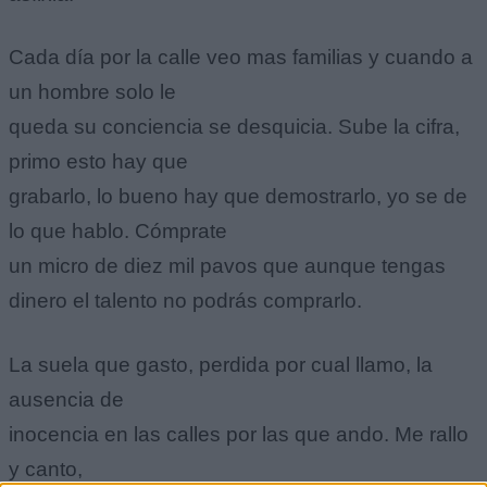
Cada día por la calle veo mas familias y cuando a
un hombre solo le
queda su conciencia se desquicia. Sube la cifra,
primo esto hay que
grabarlo, lo bueno hay que demostrarlo, yo se de
lo que hablo. Cómprate
un micro de diez mil pavos que aunque tengas
dinero el talento no podrás comprarlo.
La suela que gasto, perdida por cual llamo, la
ausencia de
inocencia en las calles por las que ando. Me rallo
y canto,