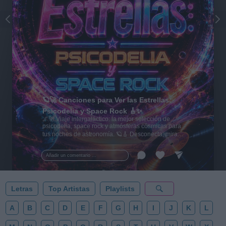
🪐🚀 Canciones para Ver las Estrellas:
Psicodelia y Space Rock 🎸✨
🌌🚀 Viaje intergaláctico: la mejor selección de
psicodelia, space rock y atmósferas cósmicas para
tus noches de astronomía. 🪐🎸 Desconecta, mira
al firmamento y siente la gravedad cero. 💾 ¡Guarda
esta colección para tu próxima noche estrellada!
Añadir un comentario ...
✨⭐
Letras
Top Artistas
Playlists
A
B
C
D
E
F
G
H
I
J
K
L