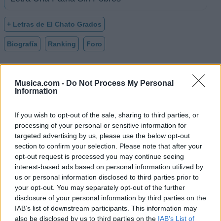
+ Letras de El Chato Grados
Biografía
Ranking
Foro
Ranking de El Chato Grados
Musica.com -
Do Not Process My Personal
Information
El Chato Grados
no está entre los 500 artistas
If you wish to opt-out of the sale, sharing to third parties, or
más apoyados y visitados de esta semana.
processing of your personal or sensitive information for
¿Apoyar a El Chato Grados?
targeted advertising by us, please use the below opt-out
section to confirm your selection. Please note that after your
64
4
opt-out request is processed you may continue seeing
interest-based ads based on personal information utilized by
us or personal information disclosed to third parties prior to
Ranking de El Chato Grados
TOP Música
your opt-out. You may separately opt-out of the further
disclosure of your personal information by third parties on the
IAB’s list of downstream participants. This information may
also be disclosed by us to third parties on the
IAB’s List of