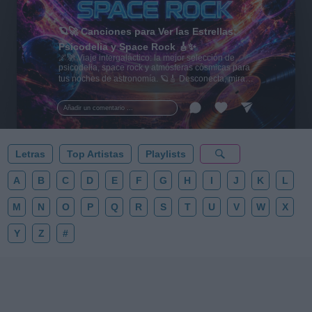
🪐🚀 Canciones para Ver las Estrellas:
Psicodelia y Space Rock 🎸✨
🌌🚀 Viaje intergaláctico: la mejor selección de
psicodelia, space rock y atmósferas cósmicas para
tus noches de astronomía. 🪐🎸 Desconecta, mira
al firmamento y siente la gravedad cero. 💾 ¡Guarda
esta colección para tu próxima noche estrellada!
Añadir un comentario ...
✨⭐
Letras
Top Artistas
Playlists
A
B
C
D
E
F
G
H
I
J
K
L
M
N
O
P
Q
R
S
T
U
V
W
X
Y
Z
#