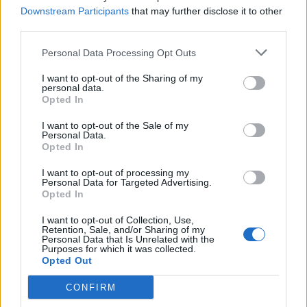
Downstream Participants
that may further disclose it to other
third parties.
Personal Data Processing Opt Outs
I want to opt-out of the Sharing of my
personal data.
Opted In
I want to opt-out of the Sale of my
Personal Data.
Opted In
I want to opt-out of processing my
Personal Data for Targeted Advertising.
Opted In
Comentar Letra
I want to opt-out of Collection, Use,
Retention, Sale, and/or Sharing of my
Comenta o pregunta lo que desees sobre El Chato
Personal Data that Is Unrelated with the
Purposes for which it was collected.
Grados o 'Una Patria Sin Pobres'
Opted Out
Comentarios (1)
CONFIRM