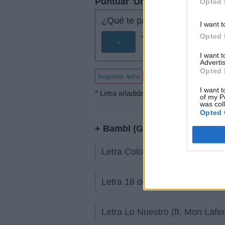
Puntuar 'Uno'
Opted 
¿Qué te parece esta canción?
I want t
Opted 
-
0 votos
I want 
Advertis
Opted 
Imprimir letra
I want t
* Letra añadida por
Joni Loureiro
of my P
was col
Opted 
+ Bambi (Gonzalo Moreno Cha
Letra Color
Letra 18 de Abril
Letra Lo Nuestro (ft. Mon Lafer