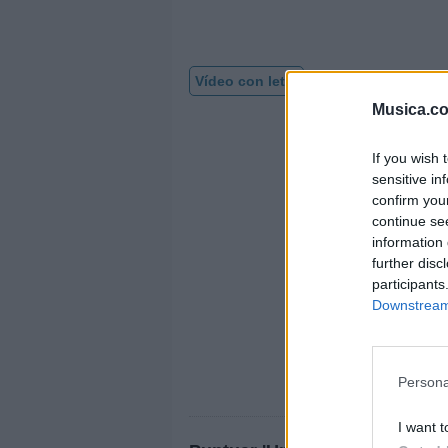
Vídeo con letra
Musica.c
If you wish 
sensitive in
confirm you
continue se
information 
further disc
participants
Downstream 
Persona
I want t