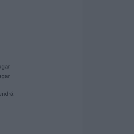
ugar
agar
endrá