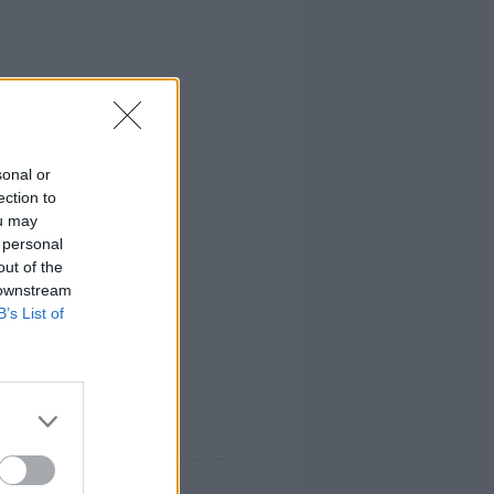
sonal or
ection to
ou may
 personal
out of the
 downstream
B’s List of