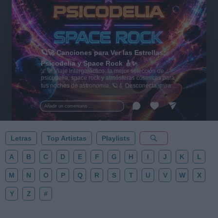
🪐🚀 Canciones para Ver las Estrellas:
Psicodelia y Space Rock 🎸✨
🌌🚀 Viaje intergaláctico: la mejor selección de
psicodelia, space rock y atmósferas cósmicas para
tus noches de astronomía. 🪐🎸 Desconecta, mira
al firmamento y siente la gravedad cero. 💾 ¡Guarda
esta colección para tu próxima noche estrellada!
Añadir un comentario ...
✨⭐
Letras
Top Artistas
Playlists
A
B
C
D
E
F
G
H
I
J
K
L
M
N
O
P
Q
R
S
T
U
V
W
X
Y
Z
#