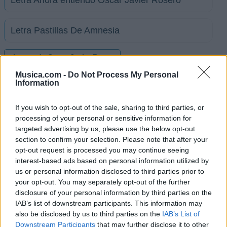
Letra Ahora entiendo Oscar Javier Rosero
Letra Pastillas De Amnesia
+ Letras de Oscar Javier Rosero
Musica.com -
Do Not Process My Personal
Biografía
Ranking
Foro
Information
If you wish to opt-out of the sale, sharing to third parties, or
Ranking de Oscar Javier Rosero
processing of your personal or sensitive information for
targeted advertising by us, please use the below opt-out
section to confirm your selection. Please note that after your
Oscar Javier Rosero
no está entre los 500 artistas
opt-out request is processed you may continue seeing
más apoyados y visitados de esta semana.
interest-based ads based on personal information utilized by
¿Apoyar a Oscar Javier Rosero?
us or personal information disclosed to third parties prior to
your opt-out. You may separately opt-out of the further
13
2
disclosure of your personal information by third parties on the
IAB’s list of downstream participants. This information may
also be disclosed by us to third parties on the
IAB’s List of
Ranking de Oscar Javier Rosero
TOP Música
Downstream Participants
that may further disclose it to other