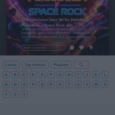
🪐🚀 Canciones para Ver las Estrellas:
Psicodelia y Space Rock 🎸✨
🌌🚀 Viaje intergaláctico: la mejor selección de
psicodelia, space rock y atmósferas cósmicas para
tus noches de astronomía. 🪐🎸 Desconecta, mira
al firmamento y siente la gravedad cero. 💾 ¡Guarda
esta colección para tu próxima noche estrellada!
Añadir un comentario ...
✨⭐
Letras
Top Artistas
Playlists
A
B
C
D
E
F
G
H
I
J
K
L
M
N
O
P
Q
R
S
T
U
V
W
X
Y
Z
#