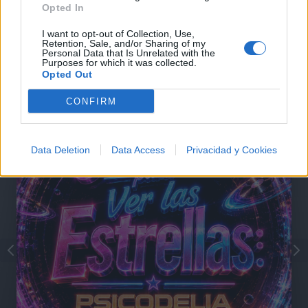
Opted In
I want to opt-out of Collection, Use,
Retention, Sale, and/or Sharing of my
Personal Data that Is Unrelated with the
Purposes for which it was collected.
Opted Out
@musicapuntocom
Ver perfil
Ver perfil
CONFIRM
Data Deletion
Data Access
Privacidad y Cookies