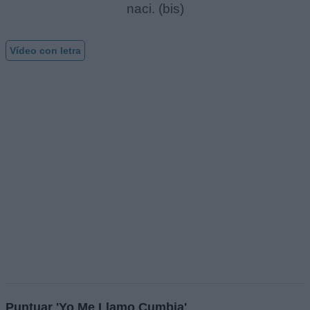
naci. (bis)
Vídeo con letra
Puntuar 'Yo Me Llamo Cumbia'