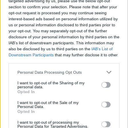
targeted advertising by us, please use the below opt-out
section to confirm your selection. Please note that after your
opt-out request is processed you may continue seeing
interest-based ads based on personal information utilized by
us or personal information disclosed to third parties prior to
your opt-out. You may separately opt-out of the further
disclosure of your personal information by third parties on the
IAB’s list of downstream participants. This information may
also be disclosed by us to third parties on the
IAB’s List of
Downstream Participants
that may further disclose it to other
third parties.
+ Letras de Música Latina
Personal Data Processing Opt Outs
Lo Mejor de la Música Latina
Novedades Música Latina
I want to opt-out of the Sharing of my
personal data.
Opted In
Comentar Letra
I want to opt-out of the Sale of my
Personal Data.
Comenta o pregunta lo que desees sobre Alberto
Opted In
Barros o 'Yo Me Llamo Cumbia'
I want to opt-out of processing my
Personal Data for Targeted Advertising.
Comentarios (1)