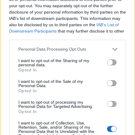
Letra Alzypher Aztlan (ft. Maniako, Nuco, TM
your opt-out. You may separately opt-out of the further
Zaiko)
disclosure of your personal information by third parties on the
IAB’s list of downstream participants. This information may
also be disclosed by us to third parties on the
IAB’s List of
Letra La Tóxica (ft. Jauria Santa)
Downstream Participants
that may further disclose it to other
third parties.
Letra Me Gusta El Vicio (ft. Nuco & Bokcal)
Personal Data Processing Opt Outs
I want to opt-out of the Sharing of my
Letra No me digan nada
personal data.
Opted In
Letra Te quise tanto
I want to opt-out of the Sale of my
Personal Data.
Opted In
Letra Yo Seguiré (ft. Santa Fe Klan)
I want to opt-out of processing my
Personal Data for Targeted Advertising.
Opted In
Letra Me Tiran
I want to opt-out of Collection, Use,
Retention, Sale, and/or Sharing of my
Personal Data that Is Unrelated with the
Letra Los Tres Reyes Vagos (ft. Zaiko & Nuco)