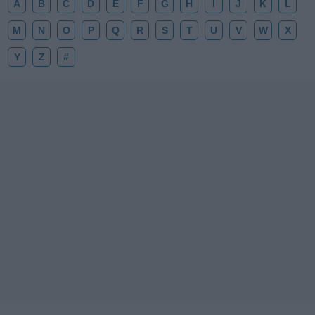
A
B
C
D
E
F
G
H
I
J
K
L
M
N
O
P
Q
R
S
T
U
V
W
X
Y
Z
#