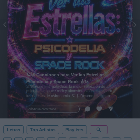
🪐🚀 Canciones para Ver las Estrellas:
Psicodelia y Space Rock 🎸✨
🌌🚀 Viaje intergaláctico: la mejor selección de
psicodelia, space rock y atmósferas cósmicas para
tus noches de astronomía. 🪐🎸 Desconecta, mira
al firmamento y siente la gravedad cero. 💾 ¡Guarda
esta colección para tu próxima noche estrellada!
Añadir un comentario ...
✨⭐
Letras
Top Artistas
Playlists