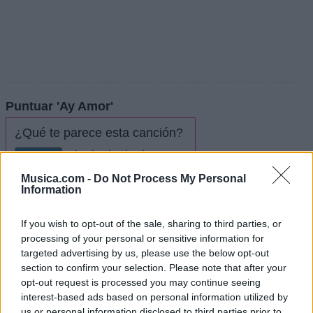
Puntuar 'Ay Amor'
¿Qué te parece esta canción?
5,00
3 votos
Musica.com -
Do Not Process My Personal
Information
Imprimir letra
If you wish to opt-out of the sale, sharing to third parties, or
* Letra añadida por
Hawli
processing of your personal or sensitive information for
targeted advertising by us, please use the below opt-out
section to confirm your selection. Please note that after your
+ Toser One
opt-out request is processed you may continue seeing
interest-based ads based on personal information utilized by
us or personal information disclosed to third parties prior to