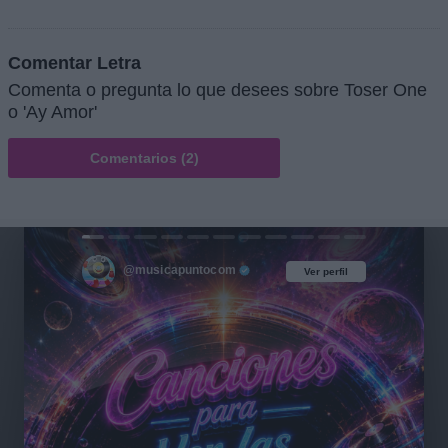
Comentar Letra
Comenta o pregunta lo que desees sobre Toser One
o 'Ay Amor'
Comentarios (2)
@musicapuntocom
Ver perfil
Ver perfil