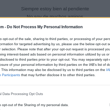
Siempre estoy bien al pendiente
No soy de muchos amigos
Son pocos pero efectivos
om -
Do Not Process My Personal Information
Y con eso es suficiente
to opt-out of the sale, sharing to third parties, or processing of your per
formation for targeted advertising by us, please use the below opt-out s
Me llaman El Americano
r selection. Please note that after your opt-out request is processed y
Me siento más Mexicano
eing interest-based ads based on personal information utilized by us or
disclosed to third parties prior to your opt-out. You may separately opt-
Porque lo traigo en la sangre
losure of your personal information by third parties on the IAB’s list of
. This information may also be disclosed by us to third parties on the
IA
Tengo el amor de mi madre
Participants
that may further disclose it to other third parties.
Y el respaldo de un compadre
Y una mujer me levanta
l Data Processing Opt Outs
Y mi firme es mi palabra
o opt-out of the Sharing of my personal data.
Y esa a varios se le cuadra