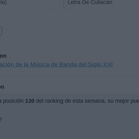
la)
Letra De Culiacán
o
ron
ación de la Música de Banda del Siglo XXI
on
a posición
130
del ranking de esta semana, su mejor pue
?