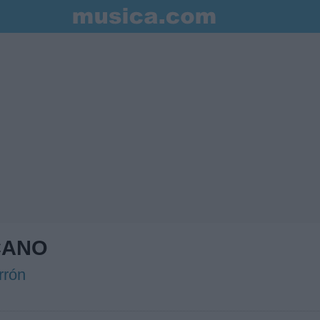
CANO
rrón