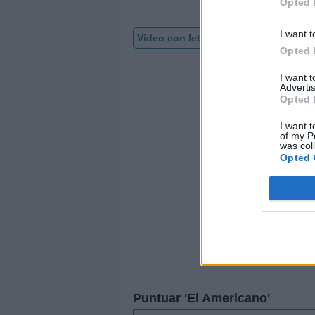
Opted 
I want t
Vídeo con letra
Opted 
I want 
Advertis
Opted 
I want t
of my P
was col
Opted 
Puntuar 'El Americano'