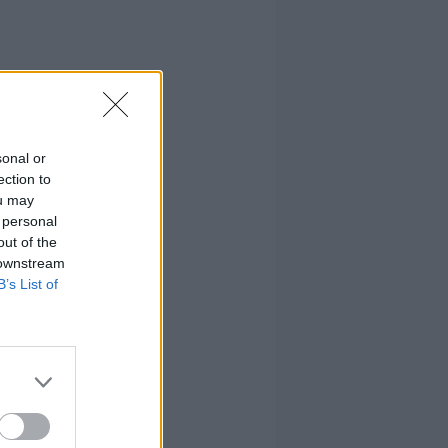
sonal or
ection to
ou may
 personal
out of the
 downstream
B’s List of