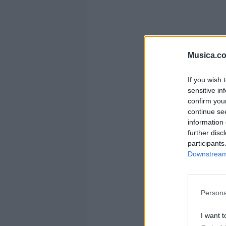
Musica.c
If you wish 
sensitive in
confirm you
continue se
information 
further disc
participants
Downstream 
Persona
I want t