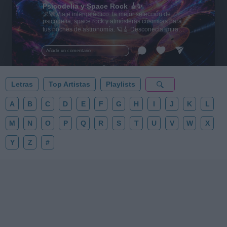
Psicodelia y Space Rock 🎸✨
🌌🚀 Viaje intergaláctico: la mejor selección de
psicodelia, space rock y atmósferas cósmicas para
tus noches de astronomía. 🪐🎸 Desconecta, mira
al firmamento y siente la gravedad cero. 💾 ¡Guarda
esta colección para tu próxima noche estrellada!
Añadir un comentario ...
✨⭐
Letras
Top Artistas
Playlists
A
B
C
D
E
F
G
H
I
J
K
L
M
N
O
P
Q
R
S
T
U
V
W
X
Y
Z
#