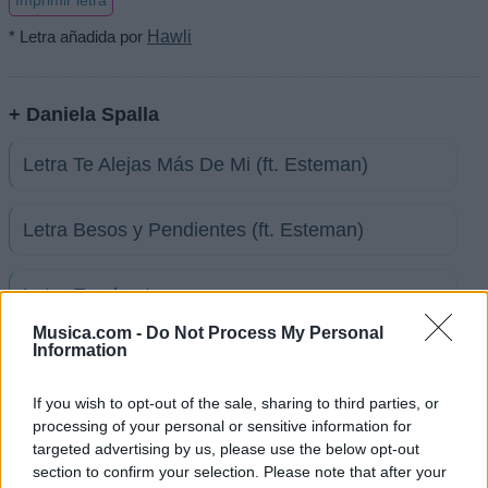
Imprimir letra
* Letra añadida por
Hawli
+ Daniela Spalla
Letra Te Alejas Más De Mi (ft. Esteman)
Letra Besos y Pendientes (ft. Esteman)
Letra En el auto
Musica.com -
Do Not Process My Personal
Information
Letra Prefiero Olvidarlo
If you wish to opt-out of the sale, sharing to third parties, or
Letra Fiesta
processing of your personal or sensitive information for
targeted advertising by us, please use the below opt-out
section to confirm your selection. Please note that after your