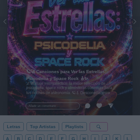
🪐🚀 Canciones para Ver las Estrellas:
Psicodelia y Space Rock 🎸✨
🌌🚀 Viaje intergaláctico: la mejor selección de
psicodelia, space rock y atmósferas cósmicas para
tus noches de astronomía. 🪐🎸 Desconecta, mira
al firmamento y siente la gravedad cero. 💾 ¡Guarda
esta colección para tu próxima noche estrellada!
Añadir un comentario ...
✨⭐
Letras
Top Artistas
Playlists
A
B
C
D
E
F
G
H
I
J
K
L