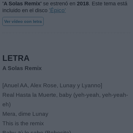
'A Solas Remix'
se estrenó en
2018
. Este tema está
'Épico'
incluido en el disco
Ver vídeo con letra
LETRA
A Solas Remix
[Anuel AA, Alex Rose, Lunay y Lyanno]
Real Hasta la Muerte, baby (yeh-yeah, yeh-yeah-
eh)
Mera, dime Lunay
This is the remix
Baby, tú lo sabe (Bebesita)