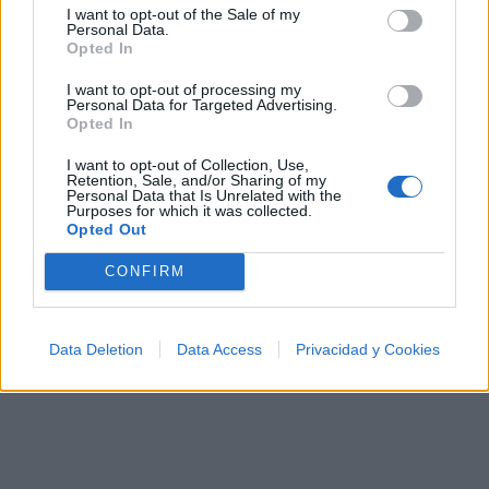
I want to opt-out of the Sale of my
Solas Remix' nos sumerge en un mundo de
Personal Data.
seducción, ansias y complicidad. Cada voz aporta su
Opted In
propia perspectiva, creando una sinfonía de pasión y
I want to opt-out of processing my
Personal Data for Targeted Advertising.
anhelo. Es una melodía que invita a entregarse al
Opted In
deseo y a la intensidad del momento, y nos deja con
I want to opt-out of Collection, Use,
la sensación de que el amor y la pasión a veces
Retention, Sale, and/or Sharing of my
Personal Data that Is Unrelated with the
pueden ser complicados, pero siempre valen la pena'.
Purposes for which it was collected.
Opted Out
Disco 'Épico'
Vídeo con letra
CONFIRM
Data Deletion
Data Access
Privacidad y Cookies