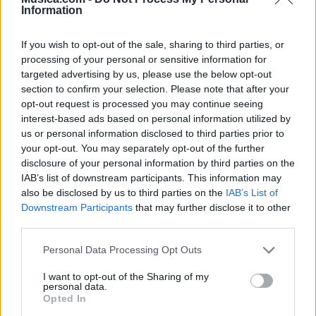
ansioso por estar a solas con ella. Lunay y Lyanno se
Information
unen para expresar la frustración de querer tener a
alguien solo para ellos, mientras Anuel AA confiesa
If you wish to opt-out of the sale, sharing to third parties, or
processing of your personal or sensitive information for
estar obsesionado y siempre pensando en esa
targeted advertising by us, please use the below opt-out
persona especial, aunque esta lo trate como a un
section to confirm your selection. Please note that after your
opt-out request is processed you may continue seeing
extraño.
interest-based ads based on personal information utilized by
La canción continúa con Brytiago pidiendo un
us or personal information disclosed to third parties prior to
your opt-out. You may separately opt-out of the further
descanso para liberar el estrés y revivir la pasión
disclosure of your personal information by third parties on the
pasada, Lyanno resaltando la sensualidad y el
IAB’s list of downstream participants. This information may
also be disclosed by us to third parties on the
IAB’s List of
misterio de una mujer única, y Alex Rose señalando
Downstream Participants
that may further disclose it to other
la dificultad de encontrar la conexión perdida en una
third parties.
relación. A lo largo de la canción, se explora el
Personal Data Processing Opt Outs
conflicto entre el deseo y la distancia, entre la
atracción caliente y la incertidumbre emocional.
I want to opt-out of the Sharing of my
personal data.
Opted In
Con un contagioso ritmo y letras provocativas, 'A