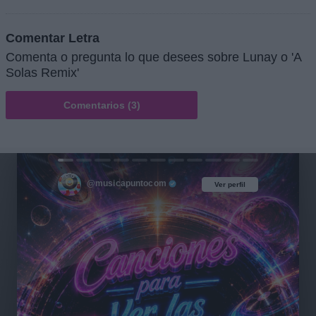
Comentar Letra
Comenta o pregunta lo que desees sobre Lunay o 'A
Solas Remix'
Comentarios (3)
@musicapuntocom
Ver perfil
Ver perfil