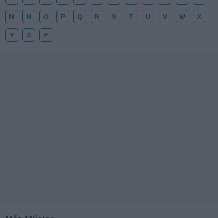
M
N
O
P
Q
R
S
T
U
V
W
X
Y
Z
#