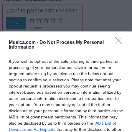
¿Qué te parece esta canción?
-
0 votos
Musica.com -
Do Not Process My Personal
Imprimir letra
Information
* Letra añadida por
Hawli
If you wish to opt-out of the sale, sharing to third parties, or
processing of your personal or sensitive information for
+ Mc K-No
targeted advertising by us, please use the below opt-out
section to confirm your selection. Please note that after your
opt-out request is processed you may continue seeing
Letra En Mis Pensamientos
interest-based ads based on personal information utilized by
us or personal information disclosed to third parties prior to
your opt-out. You may separately opt-out of the further
Letra Colombia
disclosure of your personal information by third parties on the
IAB’s list of downstream participants. This information may
Letra Imposible
also be disclosed by us to third parties on the
IAB’s List of
Downstream Participants
that may further disclose it to other