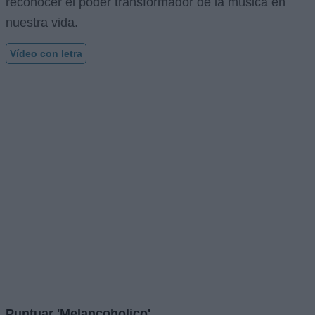
reconocer el poder transformador de la música en
nuestra vida.
Vídeo con letra
Puntuar 'Melancoholico'