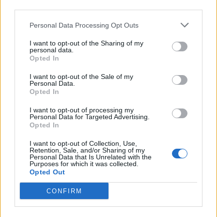
third parties.
Letra Mi último dia
Personal Data Processing Opt Outs
Letra Rutina
I want to opt-out of the Sharing of my
personal data.
Opted In
Letra El Mundo Esta Enfermo
I want to opt-out of the Sale of my
Personal Data.
Opted In
Letra Mi Alter Ego
I want to opt-out of processing my
Personal Data for Targeted Advertising.
Opted In
Letra Sin ti no hay calendario
I want to opt-out of Collection, Use,
Retention, Sale, and/or Sharing of my
+ Letras de Mc K-No
Personal Data that Is Unrelated with the
Purposes for which it was collected.
Opted Out
Biografía
Ranking
Fotos
Foro
CONFIRM
Ranking de Mc K-No