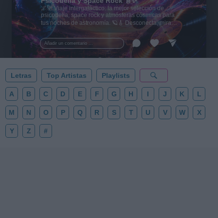
Psicodelia y Space Rock 🎸✨
🌌🚀 Viaje intergaláctico: la mejor selección de
psicodelia, space rock y atmósferas cósmicas para
tus noches de astronomía. 🪐🎸 Desconecta, mira
al firmamento y siente la gravedad cero. 💾 ¡Guarda
esta colección para tu próxima noche estrellada!
Añadir un comentario ...
✨⭐
Letras
Top Artistas
Playlists
A
B
C
D
E
F
G
H
I
J
K
L
M
N
O
P
Q
R
S
T
U
V
W
X
Y
Z
#