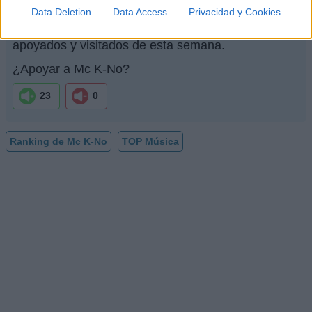
Data Deletion
Data Access
Privacidad y Cookies
Mc K-No
no está entre los 500 artistas más
apoyados y visitados de esta semana.
¿Apoyar a Mc K-No?
23
0
Ranking de Mc K-No
TOP Música