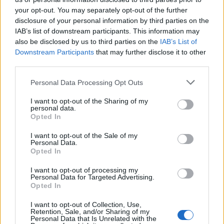
your opt-out. You may separately opt-out of the further
disclosure of your personal information by third parties on the
IAB’s list of downstream participants. This information may
also be disclosed by us to third parties on the
IAB’s List of
Downstream Participants
that may further disclose it to other
Puntuar 'En Mis Pensamientos'
third parties.
¿Qué te parece esta canción?
Personal Data Processing Opt Outs
-
I want to opt-out of the Sharing of my
personal data.
0 votos
Opted In
Imprimir letra
I want to opt-out of the Sale of my
Personal Data.
* Letra añadida por
Hawli
Opted In
I want to opt-out of processing my
Personal Data for Targeted Advertising.
+ Mc K-No
Opted In
I want to opt-out of Collection, Use,
Letra En Mis Pensamientos
Retention, Sale, and/or Sharing of my
Personal Data that Is Unrelated with the