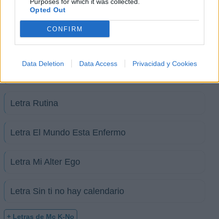
Purposes for which it was collected.
Opted Out
Letra Colombia
CONFIRM
Letra Imposible
Data Deletion
Data Access
Privacidad y Cookies
Letra Mi último dia
Letra Rutina
Letra El Mundo Esta Enfermo
Letra Mi Alter Ego
Letra Sin ti no hay calendario
+ Letras de Mc K-No