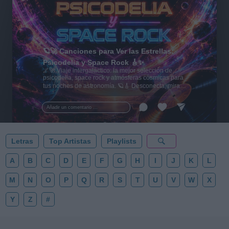
🪐🚀 Canciones para Ver las Estrellas:
Psicodelia y Space Rock 🎸✨
🌌🚀 Viaje intergaláctico: la mejor selección de
psicodelia, space rock y atmósferas cósmicas para
tus noches de astronomía. 🪐🎸 Desconecta, mira
al firmamento y siente la gravedad cero. 💾 ¡Guarda
esta colección para tu próxima noche estrellada!
Añadir un comentario ...
✨⭐
Letras
Top Artistas
Playlists
A
B
C
D
E
F
G
H
I
J
K
L
M
N
O
P
Q
R
S
T
U
V
W
X
Y
Z
#