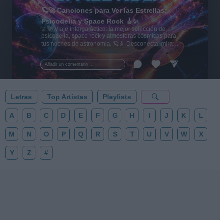
🪐🚀 Canciones para Ver las Estrellas:
Psicodelia y Space Rock 🎸✨
🌌🚀 Viaje intergaláctico: la mejor selección de
psicodelia, space rock y atmósferas cósmicas para
tus noches de astronomía. 🪐🎸 Desconecta, mira
al firmamento y siente la gravedad cero. 💾 ¡Guarda
esta colección para tu próxima noche estrellada!
Añadir un comentario ...
✨⭐
Letras
Top Artistas
Playlists
A
B
C
D
E
F
G
H
I
J
K
L
M
N
O
P
Q
R
S
T
U
V
W
X
Y
Z
#