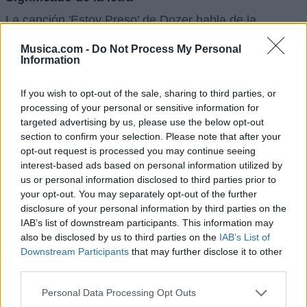
La canción 'Estoy Preso' de Dozer habla de la
frustración de sentirse incomprendido y juzgado por
Musica.com -
Do Not Process My Personal
pensar de manera diferente en un mundo corrupto e
Information
injusto. El protagonista se siente como un extraño en
If you wish to opt-out of the sale, sharing to third parties, or
un mundo que no lo acepta y critica la falsedad de
processing of your personal or sensitive information for
muchos mensajes que se difunden en la sociedad. A
targeted advertising by us, please use the below opt-out
section to confirm your selection. Please note that after your
pesar de las críticas y limitaciones impuestas, el
opt-out request is processed you may continue seeing
narrador mantiene sus convicciones y se niega a vivir
interest-based ads based on personal information utilized by
conforme a ideas ajenas. Critica a aquellos que se
us or personal information disclosed to third parties prior to
your opt-out. You may separately opt-out of the further
aprovechan de la fe de las personas para beneficio
disclosure of your personal information by third parties on the
propio y desafía las normas establecidas que
IAB’s list of downstream participants. This information may
considera injustas. A pesar de estar encerrado
also be disclosed by us to third parties on the
IAB’s List of
Downstream Participants
that may further disclose it to other
físicamente, afirma que su mente sigue libre y
third parties.
comprometida con la verdad y la justicia. Muestra
Personal Data Processing Opt Outs
valentía al resistir las presiones y expectativas de la