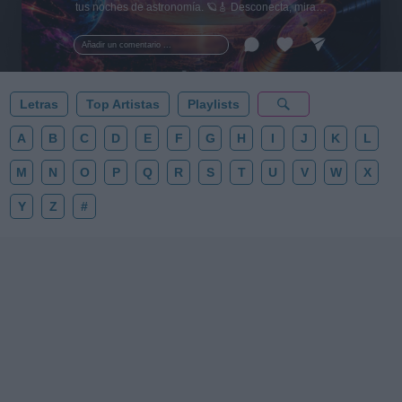
tus noches de astronomía. 🪐🎸 Desconecta, mira
al firmamento y siente la gravedad cero. 💾 ¡Guarda
esta colección para tu próxima noche estrellada!
Añadir un comentario ...
✨⭐
Letras
Top Artistas
Playlists
A
B
C
D
E
F
G
H
I
J
K
L
M
N
O
P
Q
R
S
T
U
V
W
X
Y
Z
#