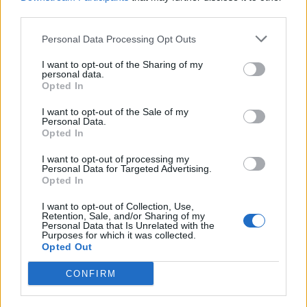
third parties.
Letra Disfruté Engañarte
Personal Data Processing Opt Outs
Letra Te Dirán
I want to opt-out of the Sharing of my
personal data.
Opted In
+ Letras de La Adictiva
I want to opt-out of the Sale of my
Biografía
Curiosidades
Ranking
Fotos
Foro
Personal Data.
Opted In
I want to opt-out of processing my
Personal Data for Targeted Advertising.
Biografía de La Adictiva
Opted In
La Adictiva: La Historia Que Conquistó El Corazón
I want to opt-out of Collection, Use,
Del Público
Retention, Sale, and/or Sharing of my
Personal Data that Is Unrelated with the
Purposes for which it was collected.
Opted Out
Ranking de La Adictiva
CONFIRM
La Adictiva
no está entre los 500 artistas más