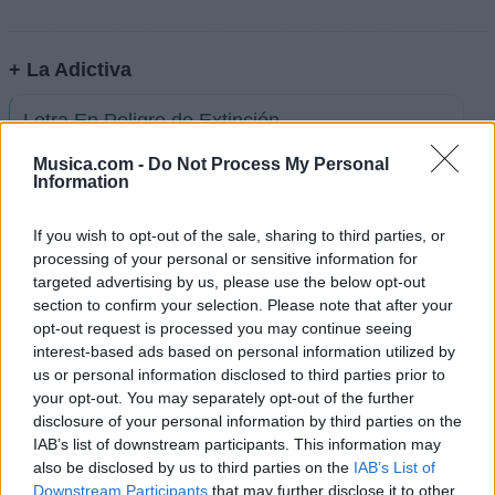
+ La Adictiva
Letra En Peligro de Extinción
Musica.com -
Do Not Process My Personal
Information
Letra El Amor De Mi Vida
If you wish to opt-out of the sale, sharing to third parties, or
Letra Déjese Querer (ft. Xavi)
processing of your personal or sensitive information for
targeted advertising by us, please use the below opt-out
section to confirm your selection. Please note that after your
Letra Después de ti quién
opt-out request is processed you may continue seeing
interest-based ads based on personal information utilized by
us or personal information disclosed to third parties prior to
Letra Escondidos
your opt-out. You may separately opt-out of the further
disclosure of your personal information by third parties on the
IAB’s list of downstream participants. This information may
Letra Durmiendo En El Lugar Equivocado
also be disclosed by us to third parties on the
IAB’s List of
Downstream Participants
that may further disclose it to other