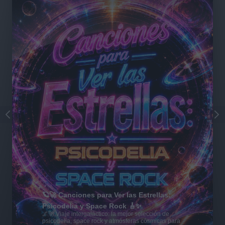
🪐🚀 Canciones para Ver las Estrellas:
Psicodelia y Space Rock 🎸✨
🌌🚀 Viaje intergaláctico: la mejor selección de
psicodelia, space rock y atmósferas cósmicas para