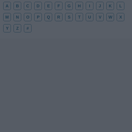
A
B
C
D
E
F
G
H
I
J
K
L
M
N
O
P
Q
R
S
T
U
V
W
X
Y
Z
#