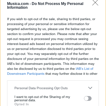
Letra Final Song
Musica.com -
Do Not Process My Personal
Information
Letra Walk This Way
If you wish to opt-out of the sale, sharing to third parties, or
processing of your personal or sensitive information for
targeted advertising by us, please use the below opt-out
+ Letras de MØ
section to confirm your selection. Please note that after your
Discografía
Biografía
Ranking
Fotos
Foro
opt-out request is processed you may continue seeing
interest-based ads based on personal information utilized by
us or personal information disclosed to third parties prior to
your opt-out. You may separately opt-out of the further
Ranking de MØ
disclosure of your personal information by third parties on the
IAB’s list of downstream participants. This information may
MØ
no está entre los 500 artistas más apoyados y
also be disclosed by us to third parties on the
IAB’s List of
Downstream Participants
that may further disclose it to other
visitados de esta semana, su mejor puesto ha sido
third parties.
el
348º
en mayo de 2024.
Personal Data Processing Opt Outs
¿Apoyar a MØ?
I want to opt-out of the Sharing of my
0
0
personal data.
Opted In