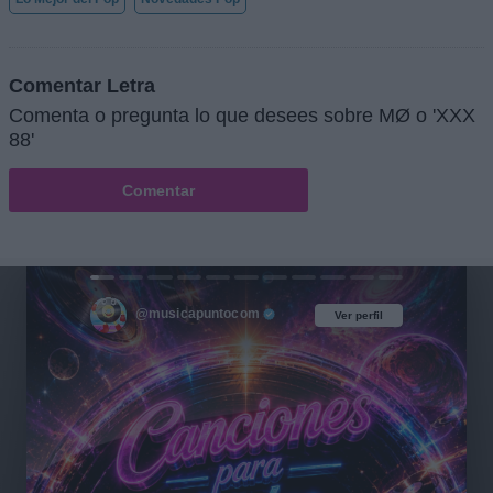
Comentar Letra
Comenta o pregunta lo que desees sobre MØ o 'XXX
88'
Comentar
@musicapuntocom
Ver perfil
Ver perfil