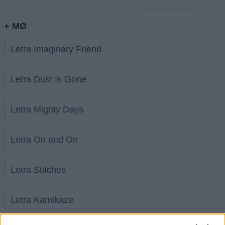
+ MØ
Letra Imaginary Friend
Letra Dust Is Gone
Letra Mighty Days
Letra On and On
Letra Stitches
Letra Kamikaze