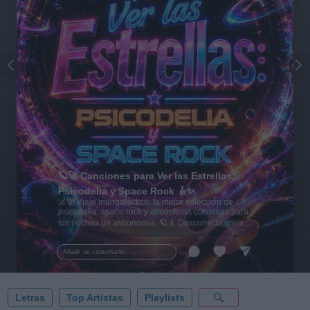
🪐🚀 Canciones para Ver las Estrellas:
Psicodelia y Space Rock 🎸✨
🌌🚀 Viaje intergaláctico: la mejor selección de
psicodelia, space rock y atmósferas cósmicas para
tus noches de astronomía. 🪐🎸 Desconecta, mira
al firmamento y siente la gravedad cero. 💾 ¡Guarda
esta colección para tu próxima noche estrellada!
Añadir un comentario ...
✨⭐
Letras
Top Artistas
Playlists