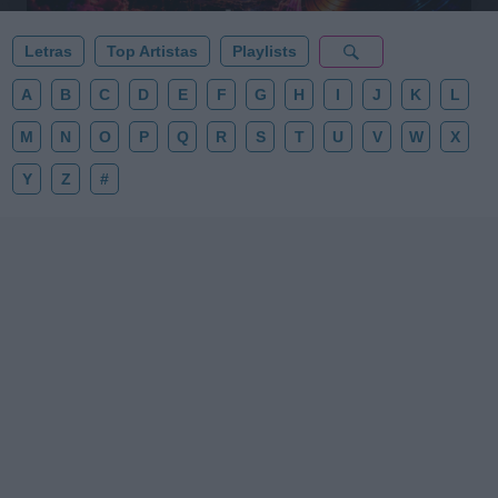
Letras
Top Artistas
Playlists
A
B
C
D
E
F
G
H
I
J
K
L
M
N
O
P
Q
R
S
T
U
V
W
X
Y
Z
#