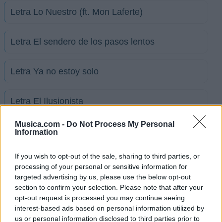
Letra Lo Nuestro (ft. Mon Laferte)
Letra El sendero de los pasos lentos
Letra Ya no estoy solo
Letra El Ilusionista
Musica.com -
Do Not Process My Personal
+ Letras de Bambi (Gonzalo Moreno Charpentier)
Information
Biografía
Ranking
Fotos
Foro
If you wish to opt-out of the sale, sharing to third parties, or
processing of your personal or sensitive information for
targeted advertising by us, please use the below opt-out
Ranking de Bambi (Gonzalo Moreno Charpentier)
section to confirm your selection. Please note that after your
opt-out request is processed you may continue seeing
interest-based ads based on personal information utilized by
Bambi (Gonzalo Moreno Charpentier)
no está
us or personal information disclosed to third parties prior to
entre los 500 artistas más apoyados y visitados de