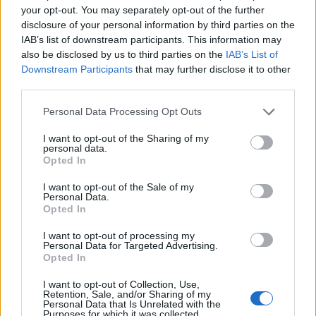
your opt-out. You may separately opt-out of the further
esta semana.
disclosure of your personal information by third parties on the
IAB’s list of downstream participants. This information may
¿Apoyar a Bambi (Gonzalo Moreno Charpentier)?
also be disclosed by us to third parties on the
IAB’s List of
Downstream Participants
that may further disclose it to other
4
0
third parties.
Personal Data Processing Opt Outs
Ranking de Bambi (Gonzalo Moreno Charpentier)
I want to opt-out of the Sharing of my
TOP Música
personal data.
Opted In
I want to opt-out of the Sale of my
Personal Data.
Opted In
I want to opt-out of processing my
Personal Data for Targeted Advertising.
Opted In
I want to opt-out of Collection, Use,
Retention, Sale, and/or Sharing of my
Personal Data that Is Unrelated with the
Purposes for which it was collected.