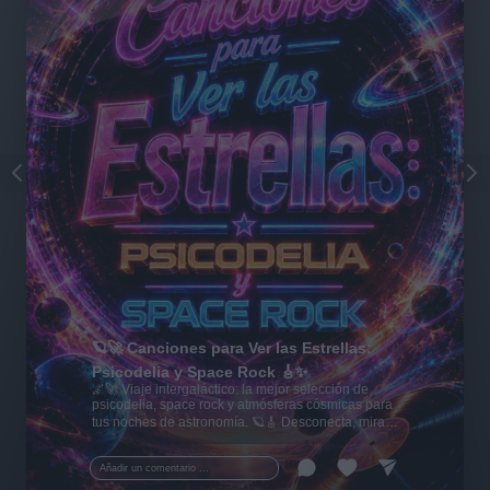
🪐🚀 Canciones para Ver las Estrellas:
Psicodelia y Space Rock 🎸✨
🌌🚀 Viaje intergaláctico: la mejor selección de
psicodelia, space rock y atmósferas cósmicas para
tus noches de astronomía. 🪐🎸 Desconecta, mira
al firmamento y siente la gravedad cero. 💾 ¡Guarda
esta colección para tu próxima noche estrellada!
Añadir un comentario ...
✨⭐