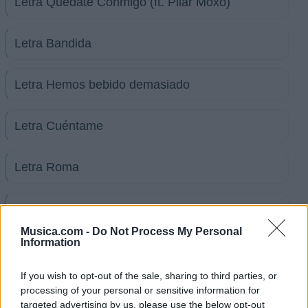
Letra Quédate Conmigo (ft. Pilar Moxó)
Letra Bandida
Letra Hemos bebido demasiado
Letra Cuéntame
Letra Roma
Letra Tutto Bene
Musica.com -
Do Not Process My Personal
Information
Letra Piratas de Ciudad (ft. Dani Martín)
If you wish to opt-out of the sale, sharing to third parties, or
Letra San Blas (ft. Dani Fernández)
processing of your personal or sensitive information for
targeted advertising by us, please use the below opt-out