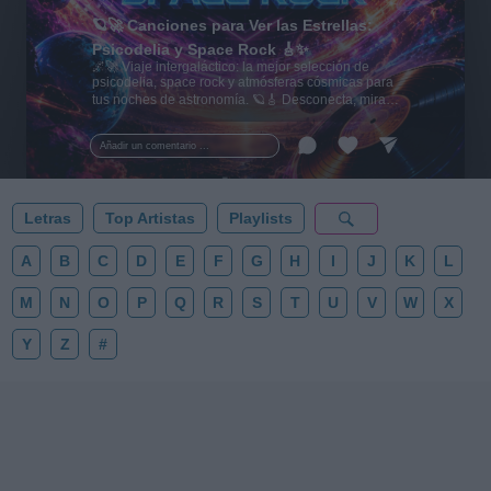
🪐🚀 Canciones para Ver las Estrellas:
Psicodelia y Space Rock 🎸✨
🌌🚀 Viaje intergaláctico: la mejor selección de
psicodelia, space rock y atmósferas cósmicas para
tus noches de astronomía. 🪐🎸 Desconecta, mira
al firmamento y siente la gravedad cero. 💾 ¡Guarda
esta colección para tu próxima noche estrellada!
Añadir un comentario ...
✨⭐
Letras
Top Artistas
Playlists
A
B
C
D
E
F
G
H
I
J
K
L
M
N
O
P
Q
R
S
T
U
V
W
X
Y
Z
#