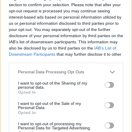
section to confirm your selection. Please note that after your
+ Letras de POLE
opt-out request is processed you may continue seeing
interest-based ads based on personal information utilized by
Biografía
Ranking
Foro
us or personal information disclosed to third parties prior to
your opt-out. You may separately opt-out of the further
disclosure of your personal information by third parties on the
IAB’s list of downstream participants. This information may
Ranking de POLE
also be disclosed by us to third parties on the
IAB’s List of
Downstream Participants
that may further disclose it to other
POLE
no está entre los 500 artistas más apoyados
third parties.
y visitados de esta semana.
Personal Data Processing Opt Outs
¿Apoyar a POLE?
I want to opt-out of the Sharing of my
154
1
personal data.
Opted In
I want to opt-out of the Sale of my
Ranking de POLE
TOP Música
Personal Data.
Opted In
I want to opt-out of processing my
Personal Data for Targeted Advertising.