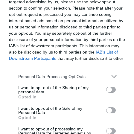
targeted advertising by us, please use the below opt-out
Cash Flow
section to confirm your selection. Please note that after your
opt-out request is processed you may continue seeing
Money, money
interest-based ads based on personal information utilized by
Money, money
us or personal information disclosed to third parties prior to
your opt-out. You may separately opt-out of the further
Cash Flow
disclosure of your personal information by third parties on the
Cash Flow
IAB’s list of downstream participants. This information may
also be disclosed by us to third parties on the
IAB’s List of
Money, money
Downstream Participants
that may further disclose it to other
third parties.
Money, money
Money, money
Personal Data Processing Opt Outs
Cash Flow
I want to opt-out of the Sharing of my
personal data.
Money, money
Opted In
Money, money
I want to opt-out of the Sale of my
Personal Data.
Cash Flow
Opted In
Cash Flow
I want to opt-out of processing my
Personal Data for Targeted Advertising.