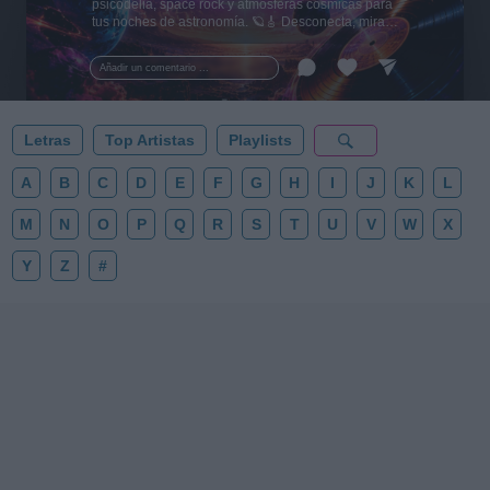
psicodelia, space rock y atmósferas cósmicas para
tus noches de astronomía. 🪐🎸 Desconecta, mira
al firmamento y siente la gravedad cero. 💾 ¡Guarda
esta colección para tu próxima noche estrellada!
Añadir un comentario ...
✨⭐
Letras
Top Artistas
Playlists
A
B
C
D
E
F
G
H
I
J
K
L
M
N
O
P
Q
R
S
T
U
V
W
X
Y
Z
#