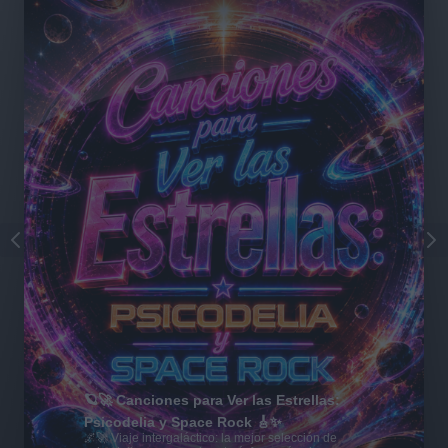
🪐🚀 Canciones para Ver las Estrellas:
Psicodelia y Space Rock 🎸✨
🌌🚀 Viaje intergaláctico: la mejor selección de