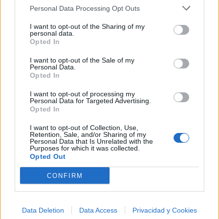
Personal Data Processing Opt Outs
¿Qué te parece esta canción?
I want to opt-out of the Sharing of my
-
personal data.
0 votos
Opted In
I want to opt-out of the Sale of my
Imprimir letra
Personal Data.
Opted In
* Letra añadida por
Weilou
I want to opt-out of processing my
Personal Data for Targeted Advertising.
Opted In
+ Chesca
I want to opt-out of Collection, Use,
Retention, Sale, and/or Sharing of my
Letra Deja De Hablar Blah Blah Blah
Personal Data that Is Unrelated with the
Purposes for which it was collected.
Opted Out
Letra Cara de Buena (ft. Arcángel)
CONFIRM
Letra Como Tu Me Querias (Remix) (ft. De La
Ghetto)
Data Deletion
Data Access
Privacidad y Cookies