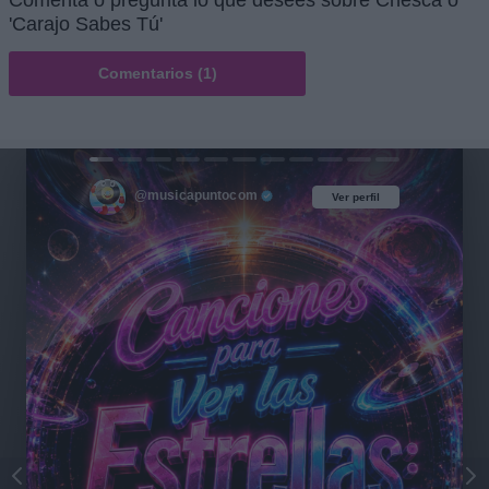
'Carajo Sabes Tú'
Comentarios (1)
@musicapuntocom
Ver perfil
Ver perfil