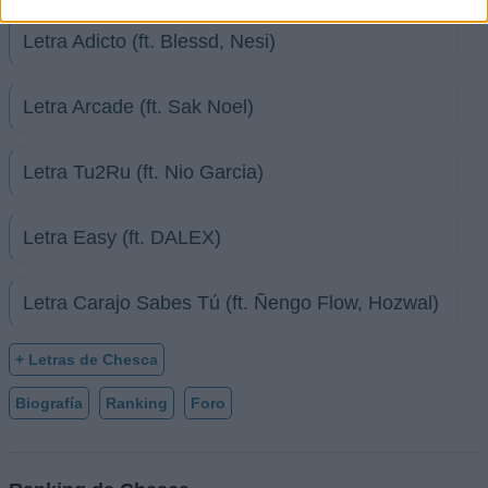
Letra Adicto (ft. Blessd, Nesi)
Letra Arcade (ft. Sak Noel)
Letra Tu2Ru (ft. Nio Garcia)
Letra Easy (ft. DALEX)
Letra Carajo Sabes Tú (ft. Ñengo Flow, Hozwal)
+ Letras de Chesca
Biografía
Ranking
Foro