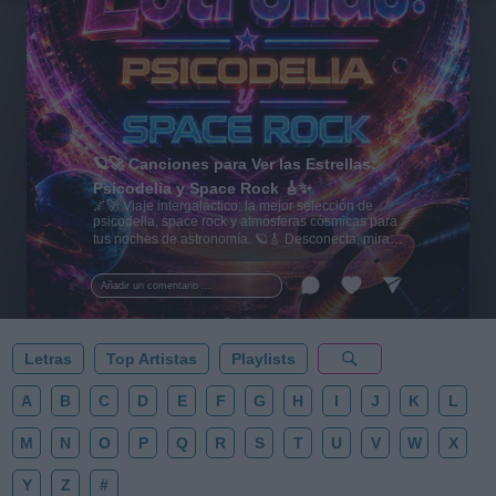
🪐🚀 Canciones para Ver las Estrellas:
Psicodelia y Space Rock 🎸✨
🌌🚀 Viaje intergaláctico: la mejor selección de
psicodelia, space rock y atmósferas cósmicas para
tus noches de astronomía. 🪐🎸 Desconecta, mira
al firmamento y siente la gravedad cero. 💾 ¡Guarda
esta colección para tu próxima noche estrellada!
Añadir un comentario ...
✨⭐
Letras
Top Artistas
Playlists
A
B
C
D
E
F
G
H
I
J
K
L
M
N
O
P
Q
R
S
T
U
V
W
X
Y
Z
#