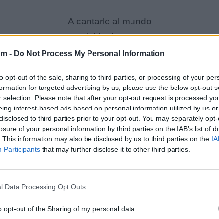
A cantarle al mundo
Pa olvidar las penas
Y decir que si reencarno
om -
Do Not Process My Personal Information
De nuevo
to opt-out of the sale, sharing to third parties, or processing of your per
Cantar sera mi condena
formation for targeted advertising by us, please use the below opt-out s
r selection. Please note that after your opt-out request is processed y
eing interest-based ads based on personal information utilized by us or
Si existe la reencarnación
disclosed to third parties prior to your opt-out. You may separately opt-
Cantante yo quisiera ser
losure of your personal information by third parties on the IAB’s list of
. This information may also be disclosed by us to third parties on the
IA
Pues cantando es que
Participants
that may further disclose it to other third parties.
El mundo es feliz
Y al mundo feliz
l Data Processing Opt Outs
Quiero ver
o opt-out of the Sharing of my personal data.