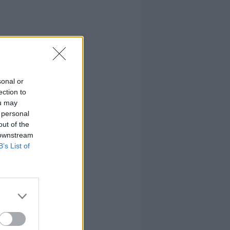
sonal or
ection to
ou may
 personal
out of the
 downstream
B’s List of