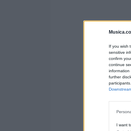
Musica.c
If you wish 
sensitive in
confirm you
continue se
information 
further disc
participants
Downstream 
Persona
I want t