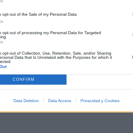
Shorty Castro dice
In
Si yo vuelvo a reencarnar
o opt-out of the Sale of my Personal Data.
Yo quiero yo quiero yo quiero
In
Ser un cantante
to opt-out of processing my Personal Data for Targeted
ing.
Lo mio sera cantar
In
o opt-out of Collection, Use, Retention, Sale, and/or Sharing
Instrumental
ersonal Data that Is Unrelated with the Purposes for which it
lected.
Out
Y volver volver volver
CONFIRM
A este mundo otra ves
A cantar la rumba buena
Data Deletion
Data Access
Privacidad y Cookies
Y a cantarles mi bembe bembe