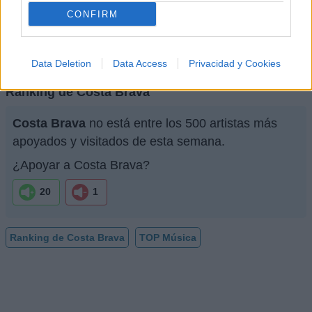
Biografía de Costa Brava
CONFIRM
La Fascinante Historia de Costa Brava: Pioneros
del Pop Español
Data Deletion
Data Access
Privacidad y Cookies
Ranking de Costa Brava
Costa Brava
no está entre los 500 artistas más
apoyados y visitados de esta semana.
¿Apoyar a Costa Brava?
20
1
Ranking de Costa Brava
TOP Música