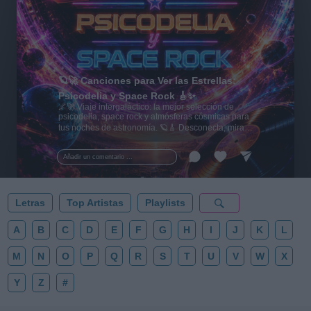
🪐🚀 Canciones para Ver las Estrellas:
Psicodelia y Space Rock 🎸✨
🌌🚀 Viaje intergaláctico: la mejor selección de
psicodelia, space rock y atmósferas cósmicas para
tus noches de astronomía. 🪐🎸 Desconecta, mira
al firmamento y siente la gravedad cero. 💾 ¡Guarda
esta colección para tu próxima noche estrellada!
Añadir un comentario ...
✨⭐
Letras
Top Artistas
Playlists
A
B
C
D
E
F
G
H
I
J
K
L
M
N
O
P
Q
R
S
T
U
V
W
X
Y
Z
#