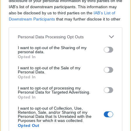
disclosure of your personal information by third parties on the
IAB’s list of downstream participants. This information may
Letra Esa Mujer
also be disclosed by us to third parties on the
IAB’s List of
Downstream Participants
that may further disclose it to other
third parties.
Letra Entre sábanas blancas
Personal Data Processing Opt Outs
Letra Ilusión de amor
I want to opt-out of the Sharing of my
personal data.
Opted In
Letra Amor que mata
I want to opt-out of the Sale of my
Personal Data.
Opted In
Letra Nunca se sabe corazon
I want to opt-out of processing my
Personal Data for Targeted Advertising.
Opted In
+ Letras de Costa Brava
I want to opt-out of Collection, Use,
Biografía
Ranking
Foro
Retention, Sale, and/or Sharing of my
Personal Data that Is Unrelated with the
Purposes for which it was collected.
Opted Out