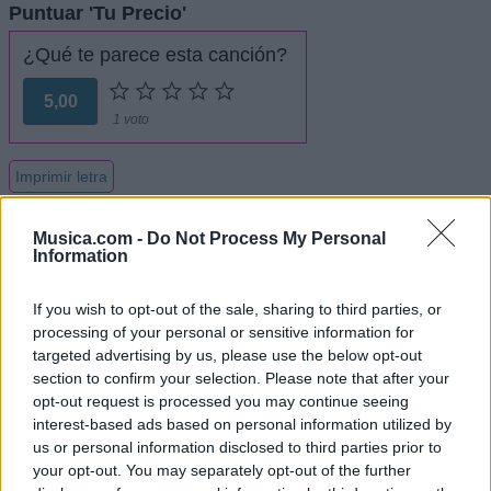
Puntuar 'Tu Precio'
¿Qué te parece esta canción?
5,00
1 voto
Imprimir letra
* Letra añadida por
titoel220888
Musica.com -
Do Not Process My Personal
Information
+ Costa Brava
If you wish to opt-out of the sale, sharing to third parties, or
processing of your personal or sensitive information for
Letra Tu Precio
targeted advertising by us, please use the below opt-out
section to confirm your selection. Please note that after your
opt-out request is processed you may continue seeing
Letra Te voy hacer feliz
interest-based ads based on personal information utilized by
us or personal information disclosed to third parties prior to
Letra Con mentiras no
your opt-out. You may separately opt-out of the further