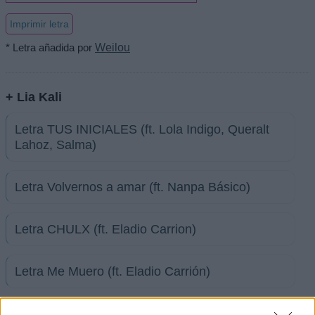
Imprimir letra
* Letra añadida por
Weilou
+ Lia Kali
Letra TUS INICIALES (ft. Lola Indigo, Queralt
Lahoz, Salma)
Letra Volvernos a amar (ft. Nanpa Básico)
Letra CHULX (ft. Eladio Carrion)
Letra Me Muero (ft. Eladio Carrión)
Letra Por si te vas (ft. Fernando Costa)