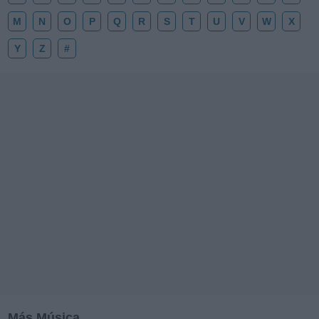
M
N
O
P
Q
R
S
T
U
V
W
X
Y
Z
#
Más Música