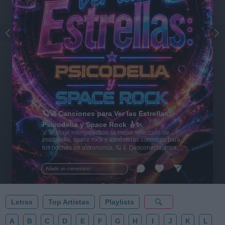
🪐🚀 Canciones para Ver las Estrellas:
Psicodelia y Space Rock 🎸✨
🌌🚀 Viaje intergaláctico: la mejor selección de
psicodelia, space rock y atmósferas cósmicas para
tus noches de astronomía. 🪐🎸 Desconecta, mira
al firmamento y siente la gravedad cero. 💾 ¡Guarda
esta colección para tu próxima noche estrellada!
Añadir un comentario ...
✨⭐
Letras
Top Artistas
Playlists
A
B
C
D
E
F
G
H
I
J
K
L