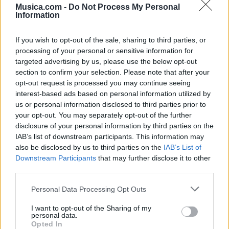
Musica.com -
Do Not Process My Personal
Information
Letra Huir (ft. Kany García)
If you wish to opt-out of the sale, sharing to third parties, or
processing of your personal or sensitive information for
Letra Frágil (ft. Ramma)
targeted advertising by us, please use the below opt-out
section to confirm your selection. Please note that after your
opt-out request is processed you may continue seeing
Letra Amor De Barrio (ft. Reality)
interest-based ads based on personal information utilized by
us or personal information disclosed to third parties prior to
your opt-out. You may separately opt-out of the further
+ Letras de Lia Kali
disclosure of your personal information by third parties on the
IAB’s list of downstream participants. This information may
Biografía
Ranking
Foro
also be disclosed by us to third parties on the
IAB’s List of
Downstream Participants
that may further disclose it to other
third parties.
Ranking de Lia Kali
Personal Data Processing Opt Outs
Lia Kali
no está entre los 500 artistas más
I want to opt-out of the Sharing of my
apoyados y visitados de esta semana.
personal data.
Opted In