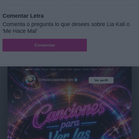
Comentar Letra
Comenta o pregunta lo que desees sobre Lia Kali o
'Me Hace Mal'
Comentar
@musicapuntocom
Ver perfil
Ver perfil