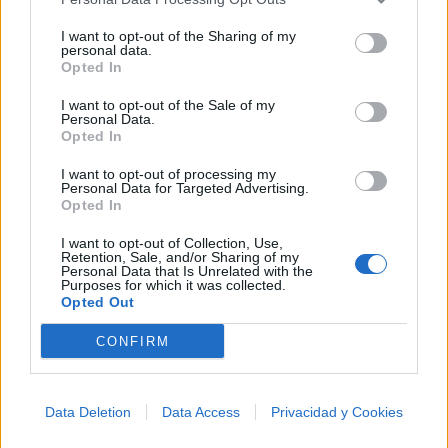
qué me abrazaba de esa forma?
I want to opt-out of the Sharing of my
personal data.
Quizás algún santo nos unió en el camino para que
Opted In
yo la encontrara. Aunque pasamos por lugares como
I want to opt-out of the Sale of my
Guaymas y Puerto Peñasco, no piensen que me
Personal Data.
Opted In
olvidé de ella, pues durmió entre mis brazos en San
I want to opt-out of processing my
Luis Río Colorado. Y al cantarle a sus ojos negros,
Personal Data for Targeted Advertising.
también le canto a su hermoso estado de Sonora.
Opted In
I want to opt-out of Collection, Use,
Vídeo con letra
Retention, Sale, and/or Sharing of my
Personal Data that Is Unrelated with the
Purposes for which it was collected.
Opted Out
CONFIRM
Data Deletion
Data Access
Privacidad y Cookies