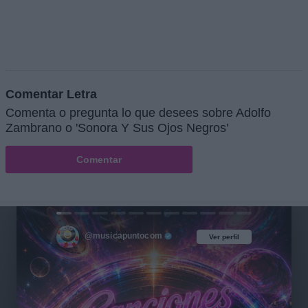
Comentar Letra
Comenta o pregunta lo que desees sobre Adolfo
Zambrano o 'Sonora Y Sus Ojos Negros'
Comentar
@musicapuntocom
Ver perfil
Ver perfil