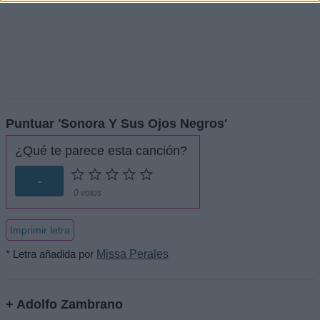
Puntuar 'Sonora Y Sus Ojos Negros'
¿Qué te parece esta canción?
-
0 votos
Imprimir letra
* Letra añadida por
Missa Perales
+ Adolfo Zambrano