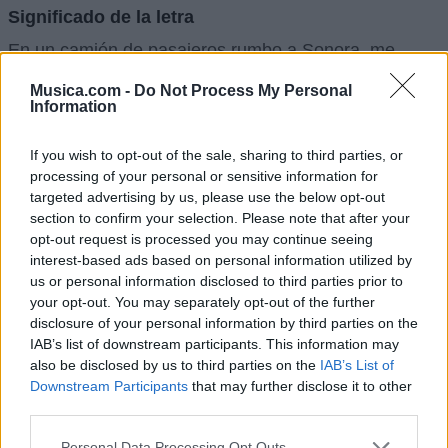
Significado de la letra
En un camión de pasajeros rumbo a Sonora, me
encontré cansado y soñoliento cuando apareció una
Musica.com -
Do Not Process My Personal
señora con unos ojazos negros realmente
Information
encantadores. Resultó ser de Nogales, de camino a
If you wish to opt-out of the sale, sharing to third parties, or
Magdalena para visitar a sus padres. Desde Obregón
processing of your personal or sensitive information for
a Hermosillo charlamos de manera muy agradable, y
targeted advertising by us, please use the below opt-out
section to confirm your selection. Please note that after your
me dijo que le gustaba para amigo. En Santa Ana, se
opt-out request is processed you may continue seeing
animó un poco más y nos dimos un besito.
interest-based ads based on personal information utilized by
us or personal information disclosed to third parties prior to
En medio del viaje, nos lanzamos otro beso en la
your opt-out. You may separately opt-out of the further
boca con la emoción de lo prohibido. Da igual si
disclosure of your personal information by third parties on the
IAB’s list of downstream participants. This information may
estábamos en Caborca, Agua Prieta o Cananea; mi
also be disclosed by us to third parties on the
IAB’s List of
destino era Magdalena, pero ahora voy hacia donde
Downstream Participants
that may further disclose it to other
third parties.
sea. En Santa Ana y Guatabampo ella fue tratada
muy mal, pero si no me hubiera querido tanto, ¿por
Personal Data Processing Opt Outs