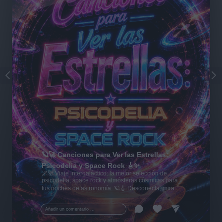
🪐🚀 Canciones para Ver las Estrellas:
Psicodelia y Space Rock 🎸✨
🌌🚀 Viaje intergaláctico: la mejor selección de
psicodelia, space rock y atmósferas cósmicas para
tus noches de astronomía. 🪐🎸 Desconecta, mira
al firmamento y siente la gravedad cero. 💾 ¡Guarda
esta colección para tu próxima noche estrellada!
Añadir un comentario ...
✨⭐