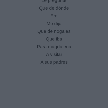
Le pregunté
Que de dónde
Era
Me dijo
Que de nogales
Que iba
Para magdalena
A visitar
A sus padres