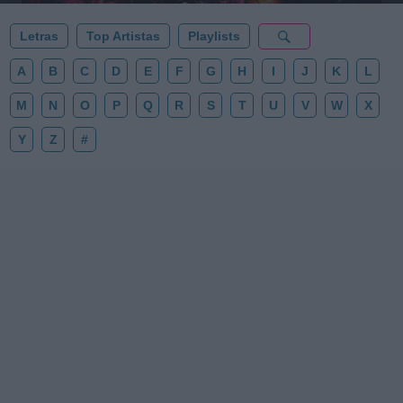
Letras
Top Artistas
Playlists
A
B
C
D
E
F
G
H
I
J
K
L
M
N
O
P
Q
R
S
T
U
V
W
X
Y
Z
#