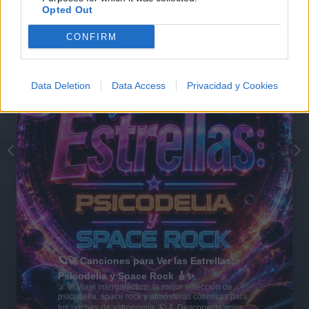
Opted Out
CONFIRM
Data Deletion
Data Access
Privacidad y Cookies
🪐🚀 Canciones para Ver las Estrellas:
Psicodelia y Space Rock 🎸✨
🌌🚀 Viaje intergaláctico: la mejor selección de
psicodelia, space rock y atmósferas cósmicas para
tus noches de astronomía. 🪐🎸 Desconecta, mira