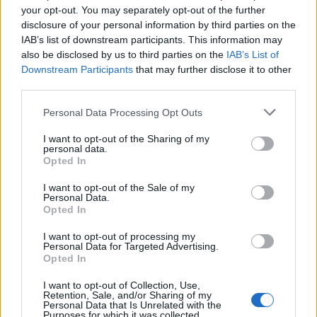
your opt-out. You may separately opt-out of the further
disclosure of your personal information by third parties on the
IAB’s list of downstream participants. This information may
also be disclosed by us to third parties on the
IAB’s List of
Downstream Participants
that may further disclose it to other
third parties.
Personal Data Processing Opt Outs
I want to opt-out of the Sharing of my
Comentar Letra
personal data.
Opted In
Comenta o pregunta lo que desees sobre Akilatados
o 'Que Se Los Cuente La Luna'
I want to opt-out of the Sale of my
Personal Data.
Opted In
Comentar
I want to opt-out of processing my
Personal Data for Targeted Advertising.
Opted In
I want to opt-out of Collection, Use,
@musicapuntocom
Ver perfil
Ver perfil
Retention, Sale, and/or Sharing of my
Personal Data that Is Unrelated with the
Purposes for which it was collected.