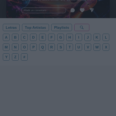
al firmamento y siente la gravedad cero. 💾 ¡Guarda
esta colección para tu próxima noche estrellada!
Añadir un comentario ...
✨⭐
Letras
Top Artistas
Playlists
A
B
C
D
E
F
G
H
I
J
K
L
M
N
O
P
Q
R
S
T
U
V
W
X
Y
Z
#