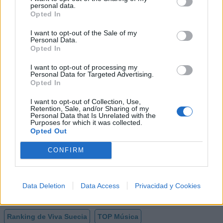
personal data.
Opted In
I want to opt-out of the Sale of my
Biografía de Viva Suecia
Personal Data.
Opted In
¡Viva Suecia: La Energía Indomable del Rock
Alternativo Español!
I want to opt-out of processing my
Personal Data for Targeted Advertising.
Opted In
Ranking de Viva Suecia
I want to opt-out of Collection, Use,
Retention, Sale, and/or Sharing of my
Personal Data that Is Unrelated with the
Viva Suecia
no está entre los 500 artistas más
Purposes for which it was collected.
Opted Out
apoyados y visitados de esta semana, su mejor
puesto ha sido el
67º
en agosto de 2023.
CONFIRM
¿Apoyar a Viva Suecia?
61
1
Data Deletion
Data Access
Privacidad y Cookies
Ranking de Viva Suecia
TOP Música