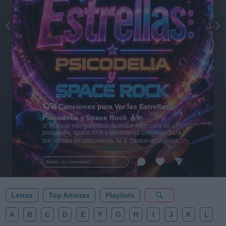
🪐🚀 Canciones para Ver las Estrellas:
Psicodelia y Space Rock 🎸✨
🌌🚀 Viaje intergaláctico: la mejor selección de
psicodelia, space rock y atmósferas cósmicas para
tus noches de astronomía. 🪐🎸 Desconecta, mira
al firmamento y siente la gravedad cero. 💾 ¡Guarda
esta colección para tu próxima noche estrellada!
Añadir un comentario ...
✨⭐
Letras
Top Artistas
Playlists
A
B
C
D
E
F
G
H
I
J
K
L