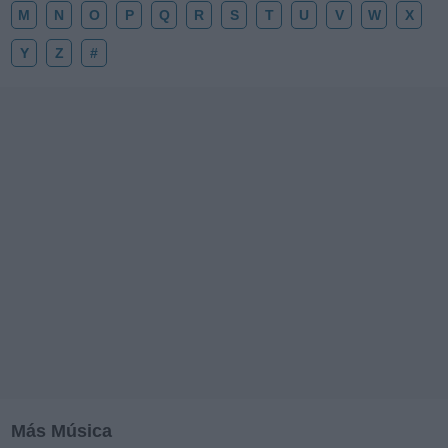
M
N
O
P
Q
R
S
T
U
V
W
X
Y
Z
#
Más Música