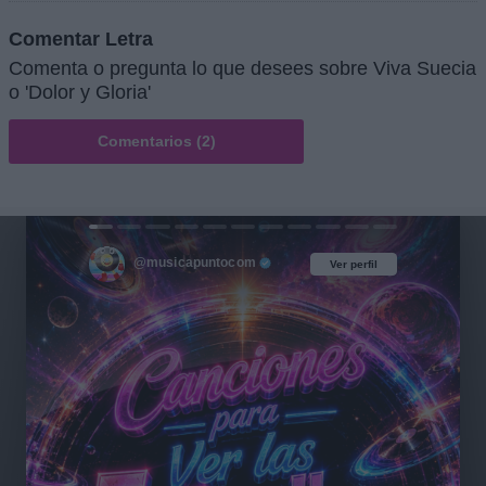
Comentar Letra
Comenta o pregunta lo que desees sobre Viva Suecia
o 'Dolor y Gloria'
Comentarios (2)
@musicapuntocom
Ver perfil
Ver perfil