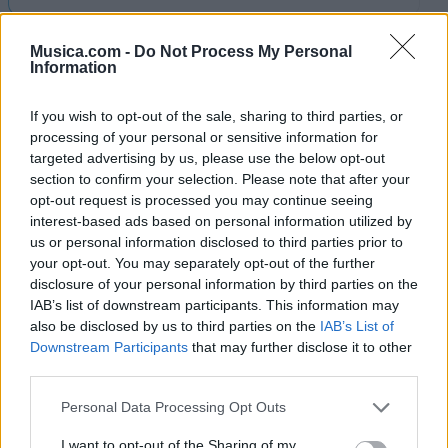
Letra Si no es contigo (ft. Shinova)
Musica.com -
Do Not Process My Personal
Information
Letra Bien Por Ti
If you wish to opt-out of the sale, sharing to third parties, or
processing of your personal or sensitive information for
targeted advertising by us, please use the below opt-out
Letra Mala Prensa
section to confirm your selection. Please note that after your
opt-out request is processed you may continue seeing
interest-based ads based on personal information utilized by
Letra Lo Que Te Mereces
us or personal information disclosed to third parties prior to
your opt-out. You may separately opt-out of the further
disclosure of your personal information by third parties on the
Letra Algunos Tenemos Fe
IAB’s list of downstream participants. This information may
also be disclosed by us to third parties on the
IAB’s List of
Downstream Participants
that may further disclose it to other
Letra El Milagro
third parties.
+ Letras de Viva Suecia
Personal Data Processing Opt Outs
Discografía
Biografía
Ranking
Fotos
Foro
I want to opt-out of the Sharing of my