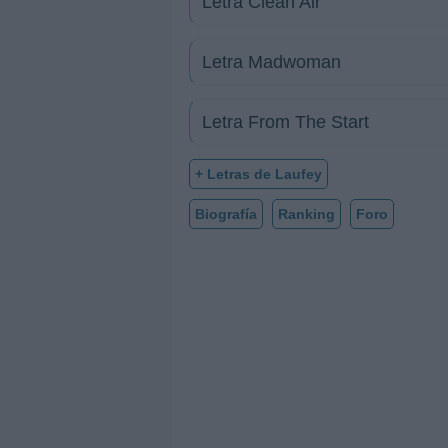
Letra Clean Air
Letra Madwoman
Letra From The Start
+ Letras de Laufey
Biografía
Ranking
Foro