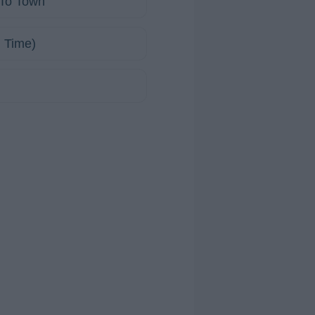
 To Town
n Time)