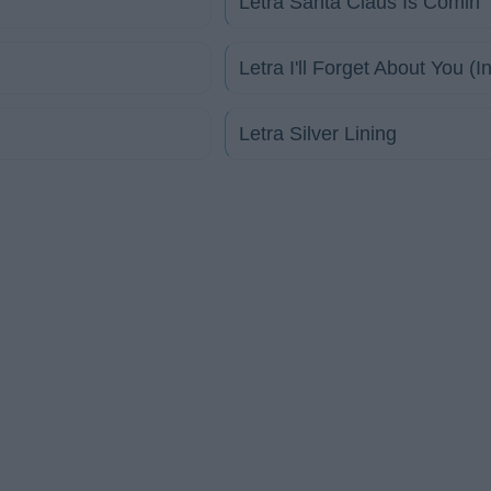
Letra Santa Claus Is Comin'
Letra I'll Forget About You (I
Letra Silver Lining