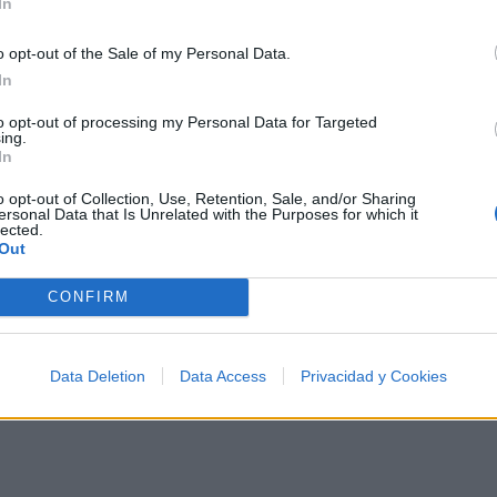
In
donde la felicidad y la paz interior la esperan como un a
o opt-out of the Sale of my Personal Data.
biente limpio y revitalizante, respirando aire puro.
In
ir' es un himno de empoderamiento y autodescubrimiento
to opt-out of processing my Personal Data for Targeted
azar la renovación y la esperanza.
ing.
In
o opt-out of Collection, Use, Retention, Sale, and/or Sharing
ersonal Data that Is Unrelated with the Purposes for which it
lected.
Out
CONFIRM
Data Deletion
Data Access
Privacidad y Cookies