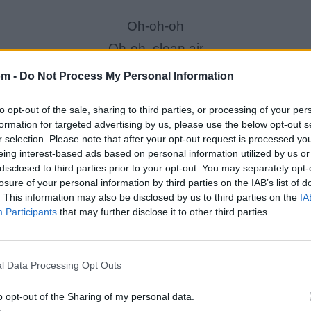
Oh-oh-oh
Oh-oh, clean air
Oh, I'm breathing clean, clean air
om -
Do Not Process My Personal Information
to opt-out of the sale, sharing to third parties, or processing of your per
formation for targeted advertising by us, please use the below opt-out s
 narra una historia de liberación y renacimiento. La prota
r selection. Please note that after your opt-out request is processed y
que el cambio en su entorno la ayude a superar el frío e
eing interest-based ads based on personal information utilized by us or
disclosed to third parties prior to your opt-out. You may separately opt-
ar al día, se da cuenta de que lo que realmente necesita 
losure of your personal information by third parties on the IAB’s list of
.
. This information may also be disclosed by us to third parties on the
IA
Participants
that may further disclose it to other third parties.
e negatividad y sufrimiento, pero finalmente toma la deci
amen médico que revela que no hay nada físicamente m
o por las heridas emocionales. Las palabras hirientes y
l Data Processing Opt Outs
 profundo en ella.
o opt-out of the Sharing of my personal data.
 todo lo que la ha estado reteniendo y se prepara para 