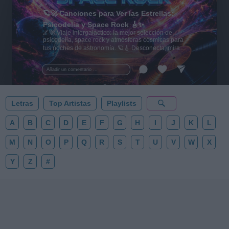
🪐🚀 Canciones para Ver las Estrellas:
Psicodelia y Space Rock 🎸✨
🌌🚀 Viaje intergaláctico: la mejor selección de
psicodelia, space rock y atmósferas cósmicas para
tus noches de astronomía. 🪐🎸 Desconecta, mira
al firmamento y siente la gravedad cero. 💾 ¡Guarda
esta colección para tu próxima noche estrellada!
Añadir un comentario ...
✨⭐
Letras
Top Artistas
Playlists
A
B
C
D
E
F
G
H
I
J
K
L
M
N
O
P
Q
R
S
T
U
V
W
X
Y
Z
#