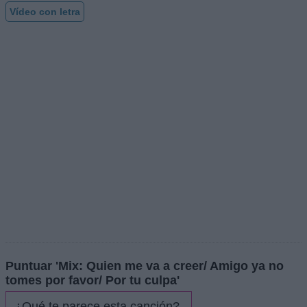
Vídeo con letra
Puntuar 'Mix: Quien me va a creer/ Amigo ya no
tomes por favor/ Por tu culpa'
¿Qué te parece esta canción?