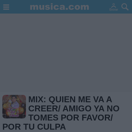
MIX: QUIEN ME VA A
CREER/ AMIGO YA NO
TOMES POR FAVOR/
POR TU CULPA