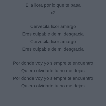
Ella llora por lo que te pasa
x2
Cervecita licor amargo
Eres culpable de mi desgracia
Cervecita licor amargo
Eres culpable de mi desgracia
Por donde voy yo siempre te encuentro
Quiero olvidarte tu no me dejas
Por donde voy yo siempre te encuentro
Quiero olvidarte tu no me dejas