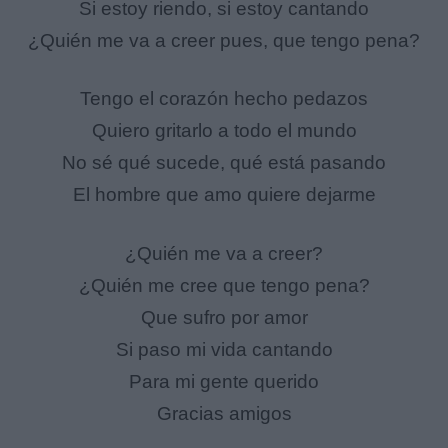
Si estoy riendo, si estoy cantando
¿Quién me va a creer pues, que tengo pena?
Tengo el corazón hecho pedazos
Quiero gritarlo a todo el mundo
No sé qué sucede, qué está pasando
El hombre que amo quiere dejarme
¿Quién me va a creer?
¿Quién me cree que tengo pena?
Que sufro por amor
Si paso mi vida cantando
Para mi gente querido
Gracias amigos