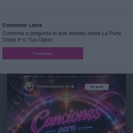
Comentar Letra
Comenta o pregunta lo que desees sobre La Pura
Doble P o 'Tus Ojitos'
Comentar
@musicapuntocom
Ver perfil
Ver perfil