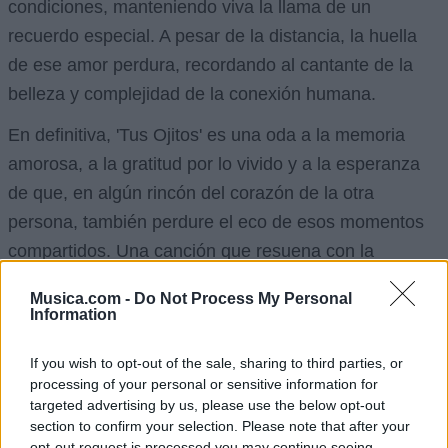
condiciones, manteniendo viva la llama de un
recuerdo especial. A pesar de la distancia, la huella
de ese amor perdura, recordando al cantante de la
belleza y complejidad de la conexión humana.
En definitiva, 'Tus Ojitos' es una oda a la memoria
amorosa, a la gratitud por lo vivido y a la esperanza
de que, en algún rincón del corazón de la otra
persona, también perdure el eco de esos momentos
compartidos. Una canción que resuena con la
ternura, la intensidad y la melancolía que caracterizan
Musica.com -
Do Not Process My Personal
al amor verdadero.
Information
Vídeo con letra
If you wish to opt-out of the sale, sharing to third parties, or
processing of your personal or sensitive information for
targeted advertising by us, please use the below opt-out
section to confirm your selection. Please note that after your
opt-out request is processed you may continue seeing