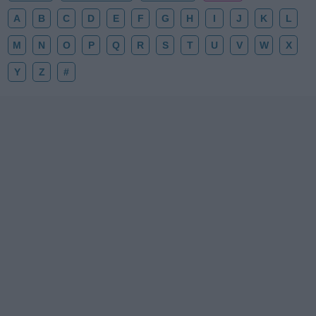
A
B
C
D
E
F
G
H
I
J
K
L
M
N
O
P
Q
R
S
T
U
V
W
X
Y
Z
#