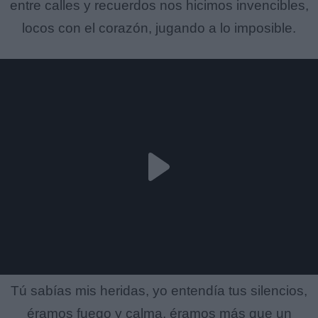
entre calles y recuerdos nos hicimos invencibles,
locos con el corazón, jugando a lo imposible.
Tú sabías mis heridas, yo entendía tus silencios,
éramos fuego y calma, éramos más que un