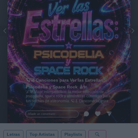
🪐🚀 Canciones para Ver las Estrellas:
Psicodelia y Space Rock 🎸✨
🌌🚀 Viaje intergaláctico: la mejor selección de
psicodelia, space rock y atmósferas cósmicas para
tus noches de astronomía. 🪐🎸 Desconecta, mira
al firmamento y siente la gravedad cero. 💾 ¡Guarda
esta colección para tu próxima noche estrellada!
Añadir un comentario ...
✨⭐
Letras
Top Artistas
Playlists