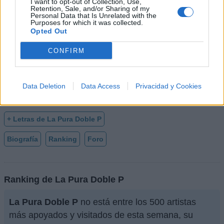
I want to opt-out of Collection, Use,
* Letra añadida por
Epicureo
Retention, Sale, and/or Sharing of my
Personal Data that Is Unrelated with the
Purposes for which it was collected.
Opted Out
+ La Pura Doble P
CONFIRM
Letra Tus Ojitos
Data Deletion
Data Access
Privacidad y Cookies
Letra Tus ojitos
+ Letras de La Pura Doble P
Biografía
Ranking
Foro
Ranking de La Pura Doble P
La Pura Doble P
no está entre los 500 artistas
más apoyados y visitados de esta semana, su