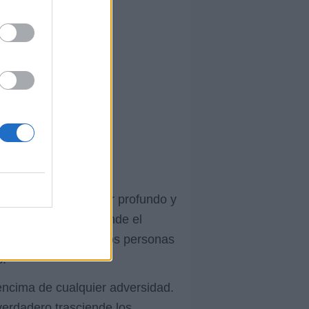
nco, expresa un amor profundo y
 los sentimientos, donde el
e la conexión entre dos personas
s.
r encima de cualquier adversidad.
erdadero trasciende los