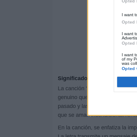
Opted 
I want t
Opted 
I want 
Advertis
Opted 
I want t
of my P
was col
Opted 
Significado de la letra
La canción 'Nos Queremos y Que
genuino que supera las críticas 
pasado y las opiniones ajenas no
que se aman incondicionalmente
En la canción, se enfatiza la imp
La letra transmite un mensaje 