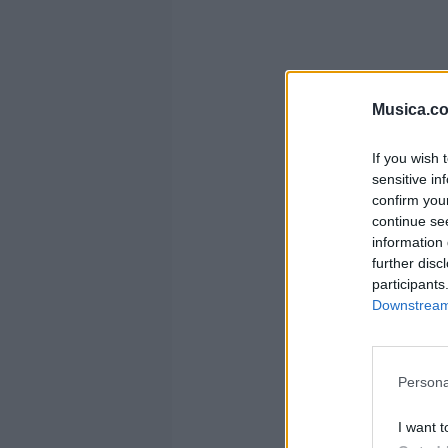
Musica.c
If you wish 
sensitive in
confirm you
continue se
information 
further disc
participants
Downstream 
Persona
I want t