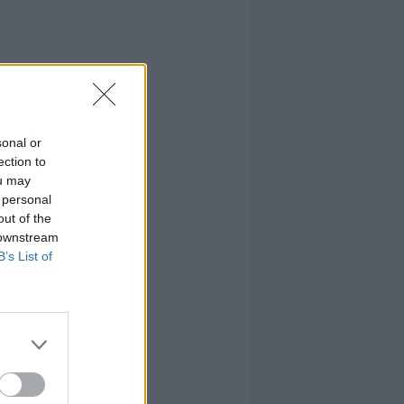
sonal or
ection to
ou may
 personal
out of the
 downstream
B’s List of