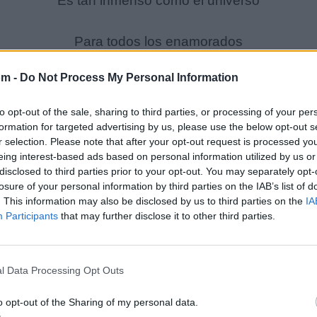
Es tan inmenso como el universo
Para todos los enamorados
Te lo canta y te lo dice...
om -
Do Not Process My Personal Information
El 10 del Pueblo
Christian Cueva
to opt-out of the sale, sharing to third parties, or processing of your per
formation for targeted advertising by us, please use the below opt-out s
Para el mundo
r selection. Please note that after your opt-out request is processed y
eing interest-based ads based on personal information utilized by us or
disclosed to third parties prior to your opt-out. You may separately opt-
Nos queremos y qué
losure of your personal information by third parties on the IAB’s list of
Nos amamos y qué
. This information may also be disclosed by us to third parties on the
IA
Participants
that may further disclose it to other third parties.
Aunque murmuré la gente
Siempre yo te amaré
l Data Processing Opt Outs
No me importa tu pasado
o opt-out of the Sharing of my personal data.
Ni lo que digan de ti