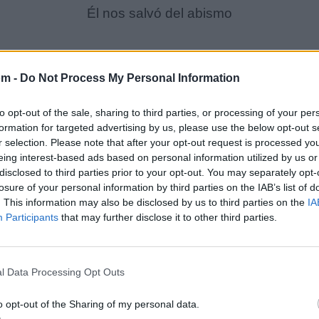
Él nos salvó del abismo
A la gente que creyó en mí cuando no había
Los llevo en el pecho, nunca se me olvida
om -
Do Not Process My Personal Information
Gracias a Dios, somos ricos
to opt-out of the sale, sharing to third parties, or processing of your per
Juro que se lo multiplico
formation for targeted advertising by us, please use the below opt-out s
r selection. Please note that after your opt-out request is processed y
eing interest-based ads based on personal information utilized by us or
disclosed to third parties prior to your opt-out. You may separately opt-
losure of your personal information by third parties on the IAB’s list of
. This information may also be disclosed by us to third parties on the
IA
Participants
that may further disclose it to other third parties.
l Data Processing Opt Outs
o opt-out of the Sharing of my personal data.