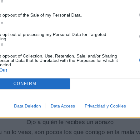
In
o opt-out of the Sale of my Personal Data.
In
Nos fuimos pa' bahía, mi hermano, guagua
to opt-out of processing my Personal Data for Targeted
Y el Guay, dímelo, bebê
ing.
In
ría por mi rutina, pero hace tiempo oré por lo que 
o opt-out of Collection, Use, Retention, Sale, and/or Sharing
ersonal Data that Is Unrelated with the Purposes for which it
Mi tierra es La María 49, de donde vengo
lected.
Out
í, tuve una mujer que se fue, ella no confió en mi pro
 yo la entiendo, ¿quién quiere estar con alguien de 
CONFIRM
Aunque no la perdono
Data Deletion
Data Access
Privacidad y Cookies
Para mí, el amor es un atraso
Ojo a quién le recibes un abrazo
 no lo veas, son pocos los que contigo en la mala v