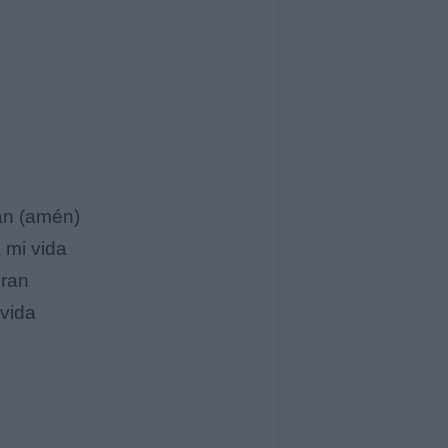
an (amén)
 mi vida
iran
vida