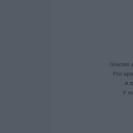
Gracias 
Por apa
A t
Y m