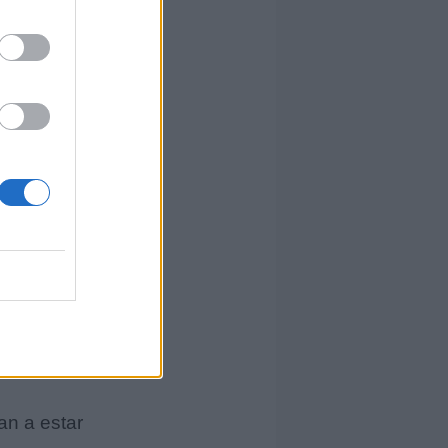
hoy tengo
ceso
cero?
an a estar