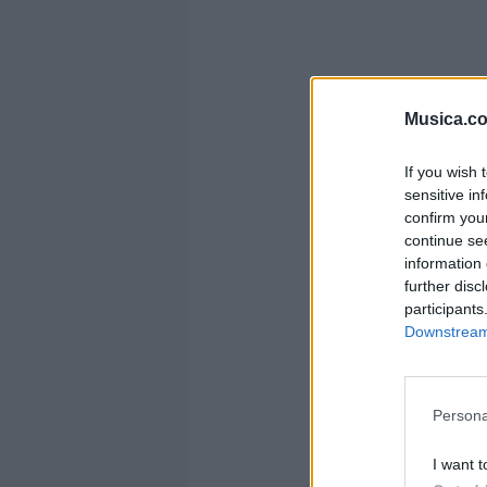
Musica.c
If you wish 
sensitive in
confirm you
continue se
information 
further disc
participants
Downstream 
Persona
I want t