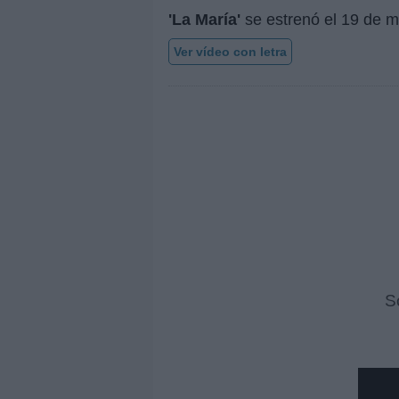
'La María'
se estrenó el
19 de m
Ver vídeo con letra
S