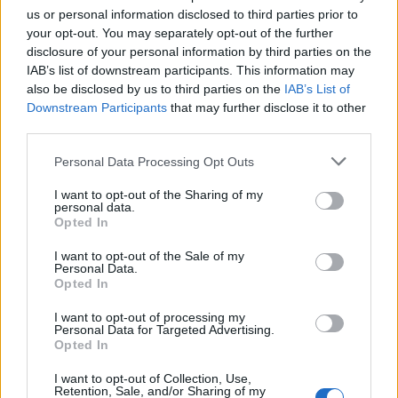
us or personal information disclosed to third parties prior to
your opt-out. You may separately opt-out of the further
disclosure of your personal information by third parties on the
Puntuar 'Al Final del Día'
IAB’s list of downstream participants. This information may
also be disclosed by us to third parties on the
IAB’s List of
¿Qué te parece esta canción?
Downstream Participants
that may further disclose it to other
third parties.
2,00
2 votos
Personal Data Processing Opt Outs
I want to opt-out of the Sharing of my
Imprimir letra
personal data.
Opted In
* Letra añadida por
Hawli
I want to opt-out of the Sale of my
Personal Data.
Opted In
+ Grupo Firme
I want to opt-out of processing my
Personal Data for Targeted Advertising.
Letra Al Final del Día
Opted In
I want to opt-out of Collection, Use,
Letra Vuelve
Retention, Sale, and/or Sharing of my