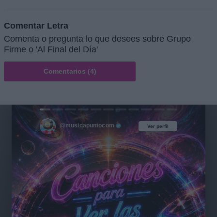
Comentar Letra
Comenta o pregunta lo que desees sobre Grupo
Firme o 'Al Final del Día'
Comentarios (4)
@musicapuntocom
Ver perfil
Ver perfil