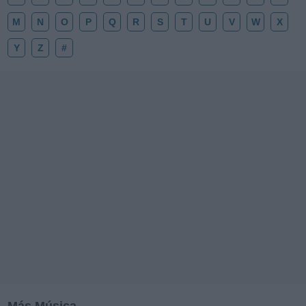
M
N
O
P
Q
R
S
T
U
V
W
X
Y
Z
#