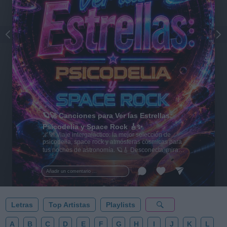
🪐🚀 Canciones para Ver las Estrellas:
Psicodelia y Space Rock 🎸✨
🌌🚀 Viaje intergaláctico: la mejor selección de
psicodelia, space rock y atmósferas cósmicas para
tus noches de astronomía. 🪐🎸 Desconecta, mira
al firmamento y siente la gravedad cero. 💾 ¡Guarda
esta colección para tu próxima noche estrellada!
Añadir un comentario ...
✨⭐
Letras
Top Artistas
Playlists
A
B
C
D
E
F
G
H
I
J
K
L