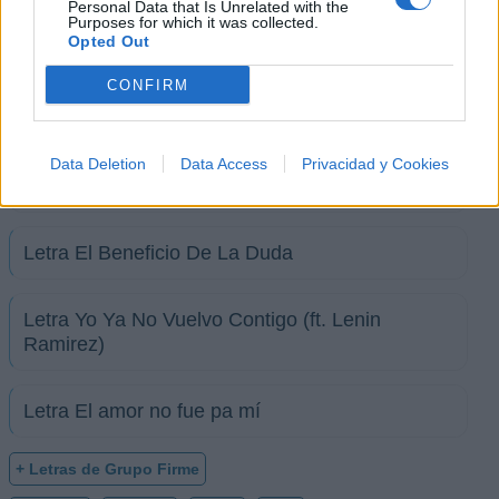
Personal Data that Is Unrelated with the
Purposes for which it was collected.
Opted Out
Letra Nunca Supiste Que Te Esperé
CONFIRM
Letra El Amor De Su Vida (ft. Grupo Frontera)
Data Deletion
Data Access
Privacidad y Cookies
Letra Matcha Latte (ft. Octavio Cuadras)
Letra El Beneficio De La Duda
Letra Yo Ya No Vuelvo Contigo (ft. Lenin
Ramirez)
Letra El amor no fue pa mí
+ Letras de Grupo Firme