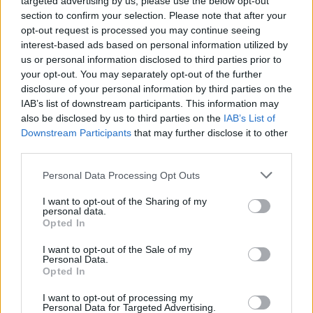
targeted advertising by us, please use the below opt-out
Discografía
Biografía
Ranking
Fotos
Foro
section to confirm your selection. Please note that after your
opt-out request is processed you may continue seeing
interest-based ads based on personal information utilized by
us or personal information disclosed to third parties prior to
Biografía de Mon Laferte
your opt-out. You may separately opt-out of the further
Mon Laferte: La Voz que Rompió Barreras y
disclosure of your personal information by third parties on the
Conquistó Corazones
IAB’s list of downstream participants. This information may
also be disclosed by us to third parties on the
IAB’s List of
Downstream Participants
that may further disclose it to other
Ranking de Mon Laferte
third parties.
Personal Data Processing Opt Outs
Mon Laferte
está en la posición
128
del ranking de
esta semana, su mejor puesto ha sido el
7º
en
I want to opt-out of the Sharing of my
personal data.
octubre de 2017.
Opted In
¿Apoyar a Mon Laferte?
I want to opt-out of the Sale of my
Personal Data.
363
16
Opted In
I want to opt-out of processing my
Personal Data for Targeted Advertising.