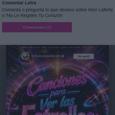
Comentar Letra
Comenta o pregunta lo que desees sobre Mon Laferte
o 'No Le Regales Tu Corazón'
Comentarios (7)
@musicapuntocom
Ver perfil
Ver perfil