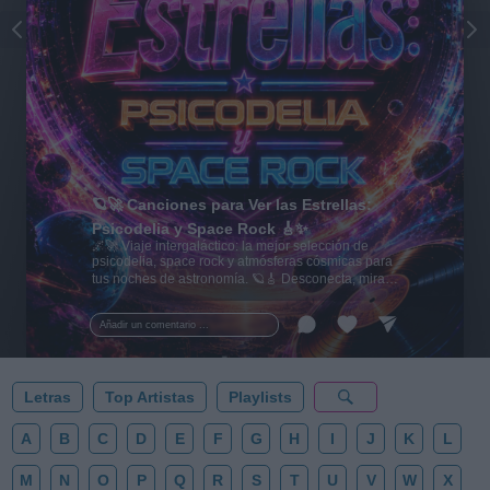
🪐🚀 Canciones para Ver las Estrellas:
Psicodelia y Space Rock 🎸✨
🌌🚀 Viaje intergaláctico: la mejor selección de
psicodelia, space rock y atmósferas cósmicas para
tus noches de astronomía. 🪐🎸 Desconecta, mira
al firmamento y siente la gravedad cero. 💾 ¡Guarda
esta colección para tu próxima noche estrellada!
Añadir un comentario ...
✨⭐
Letras
Top Artistas
Playlists
A
B
C
D
E
F
G
H
I
J
K
L
M
N
O
P
Q
R
S
T
U
V
W
X