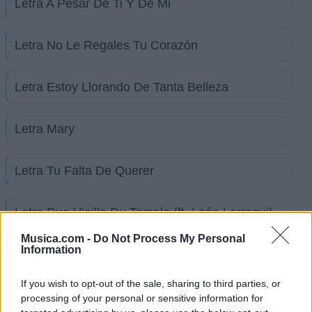
Letra A Pesar De Ti Y De Mi
Letra No Le Regales Tu Corazón
Letra Estoy Llorando De Tanta Belleza
Letra Mary
Letra Tu Falta De Querer
Letra Rue Vieille Du Temple (ft. León Larregui)
Musica.com -
Do Not Process My Personal
Information
Letra Reino De Amor
If you wish to opt-out of the sale, sharing to third parties, or
+ Letras de Mon Laferte
processing of your personal or sensitive information for