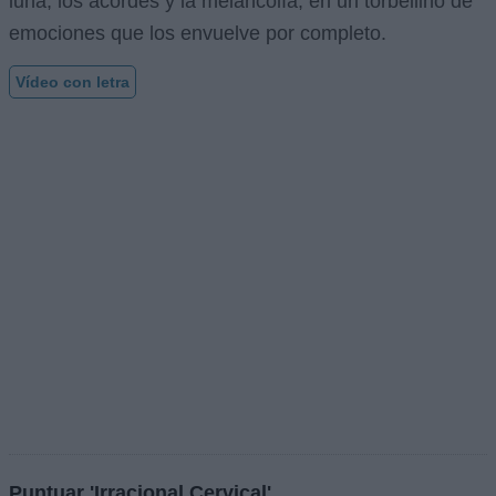
luna, los acordes y la melancolía, en un torbellino de
emociones que los envuelve por completo.
Vídeo con letra
Puntuar 'Irracional Cervical'