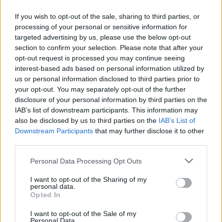
Mon Laferte: La Voz que Rompió Barreras y
If you wish to opt-out of the sale, sharing to third parties, or
Conquistó Corazones
processing of your personal or sensitive information for
targeted advertising by us, please use the below opt-out
section to confirm your selection. Please note that after your
Ranking de Mon Laferte
opt-out request is processed you may continue seeing
interest-based ads based on personal information utilized by
us or personal information disclosed to third parties prior to
Mon Laferte
está en la posición
128
del ranking de
your opt-out. You may separately opt-out of the further
esta semana, su mejor puesto ha sido el
7º
en
disclosure of your personal information by third parties on the
octubre de 2017.
IAB’s list of downstream participants. This information may
also be disclosed by us to third parties on the
IAB’s List of
¿Apoyar a Mon Laferte?
Downstream Participants
that may further disclose it to other
third parties.
363
17
Personal Data Processing Opt Outs
Ranking de Mon Laferte
TOP Música
I want to opt-out of the Sharing of my
personal data.
Opted In
I want to opt-out of the Sale of my
Personal Data.