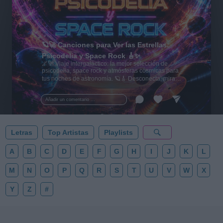
🪐🚀 Canciones para Ver las Estrellas:
Psicodelia y Space Rock 🎸✨
🌌🚀 Viaje intergaláctico: la mejor selección de
psicodelia, space rock y atmósferas cósmicas para
tus noches de astronomía. 🪐🎸 Desconecta, mira
al firmamento y siente la gravedad cero. 💾 ¡Guarda
esta colección para tu próxima noche estrellada!
Añadir un comentario ...
✨⭐
Letras
Top Artistas
Playlists
A
B
C
D
E
F
G
H
I
J
K
L
M
N
O
P
Q
R
S
T
U
V
W
X
Y
Z
#