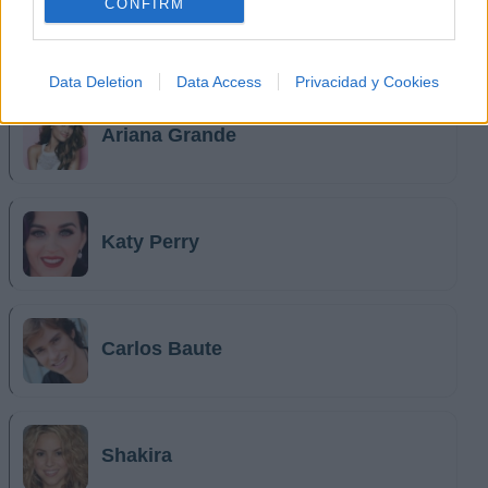
CONFIRM
Ha*Ash
Data Deletion
Data Access
Privacidad y Cookies
Ariana Grande
Katy Perry
Carlos Baute
Shakira