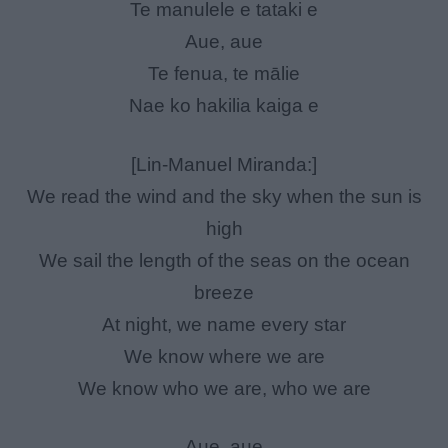
Te manulele e tataki e
Aue, aue
Te fenua, te mālie
Nae ko hakilia kaiga e
[Lin-Manuel Miranda:]
We read the wind and the sky when the sun is
high
We sail the length of the seas on the ocean
breeze
At night, we name every star
We know where we are
We know who we are, who we are
Aue, aue