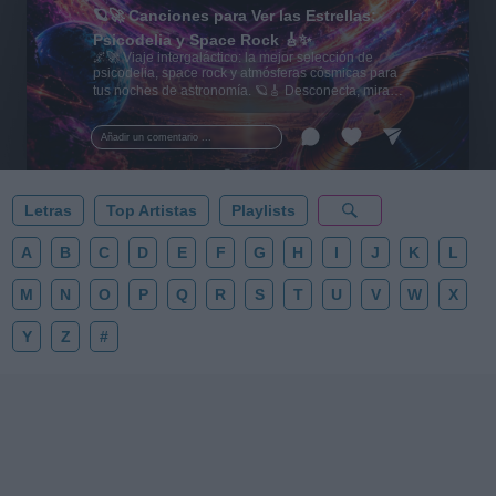
🪐🚀 Canciones para Ver las Estrellas:
Psicodelia y Space Rock 🎸✨
🌌🚀 Viaje intergaláctico: la mejor selección de
psicodelia, space rock y atmósferas cósmicas para
tus noches de astronomía. 🪐🎸 Desconecta, mira
al firmamento y siente la gravedad cero. 💾 ¡Guarda
esta colección para tu próxima noche estrellada!
Añadir un comentario ...
✨⭐
Letras
Top Artistas
Playlists
A
B
C
D
E
F
G
H
I
J
K
L
M
N
O
P
Q
R
S
T
U
V
W
X
Y
Z
#