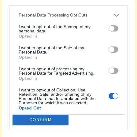
third parties.
Personal Data Processing Opt Outs
I want to opt-out of the Sharing of my
personal data.
Opted In
+ Letras de Heavy
I want to opt-out of the Sale of my
Lo Mejor del Heavy
Novedades Heavy
Personal Data.
Opted In
I want to opt-out of processing my
Comentar Letra
Personal Data for Targeted Advertising.
Opted In
Comenta o pregunta lo que desees sobre Impacto o
'Golosa'
I want to opt-out of Collection, Use,
Retention, Sale, and/or Sharing of my
Personal Data that Is Unrelated with the
Comentarios (1)
Purposes for which it was collected.
Opted Out
CONFIRM
@musicapuntocom
Ver perfil
Ver perfil