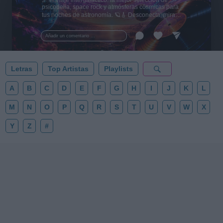
🌌🚀 Viaje intergaláctico: la mejor selección de
psicodelia, space rock y atmósferas cósmicas para
tus noches de astronomía. 🪐🎸 Desconecta, mira
al firmamento y siente la gravedad cero. 💾 ¡Guarda
esta colección para tu próxima noche estrellada!
Añadir un comentario ...
✨⭐
Letras
Top Artistas
Playlists
A
B
C
D
E
F
G
H
I
J
K
L
M
N
O
P
Q
R
S
T
U
V
W
X
Y
Z
#