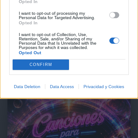
Opted In
Lo Mejor del Jazz and Soul
Novedades Jazz and Soul
I want to opt-out of processing my
Personal Data for Targeted Advertising.
Opted In
Comentar Letra
Comenta o pregunta lo que desees sobre Noemi o 'In
I want to opt-out of Collection, Use,
Retention, Sale, and/or Sharing of my
My Dreams'
Personal Data that Is Unrelated with the
Purposes for which it was collected.
Opted Out
Comentarios (1)
CONFIRM
Data Deletion
Data Access
Privacidad y Cookies
@musicapuntocom
Ver perfil
Ver perfil