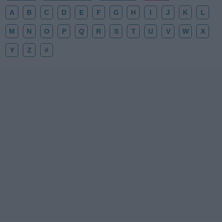
A
B
C
D
E
F
G
H
I
J
K
L
M
N
O
P
Q
R
S
T
U
V
W
X
Y
Z
#