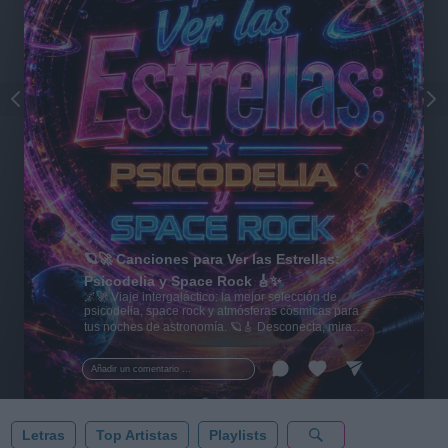
🪐🚀 Canciones para Ver las Estrellas:
Psicodelia y Space Rock 🎸✨
🌌🚀 Viaje intergaláctico: la mejor selección de
psicodelia, space rock y atmósferas cósmicas para
tus noches de astronomía. 🪐🎸 Desconecta, mira
al firmamento y siente la gravedad cero. 💾 ¡Guarda
esta colección para tu próxima noche estrellada!
Añadir un comentario ...
✨⭐
Letras
Top Artistas
Playlists